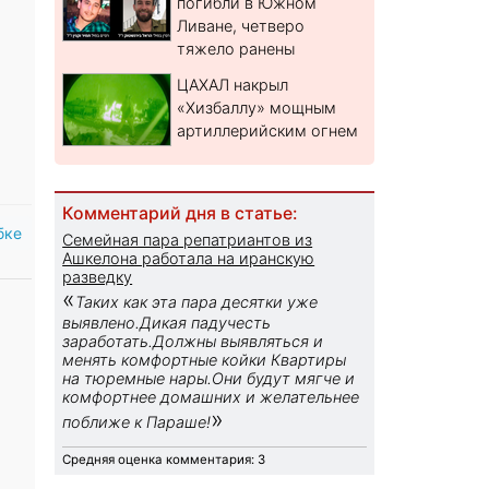
погибли в Южном
Ливане, четверо
тяжело ранены
ЦАХАЛ накрыл
«Хизбаллу» мощным
артиллерийским огнем
Комментарий дня в статье:
бке
Семейная пара репатриантов из
Ашкелона работала на иранскую
разведку
«
Таких как эта пара десятки уже
выявлено.Дикая падучесть
заработать.Должны выявляться и
менять комфортные койки Квартиры
на тюремные нары.Они будут мягче и
комфортнее домашних и желательнее
»
поближе к Параше!
Средняя оценка комментария: 3