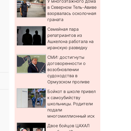
У многоэтажного дома
в Северном Тель-Авиве
взорвалась осколочная
граната
Семейная пара
репатриантов из
Ашкелона работала на
иранскую разведку
СМИ: достигнуты
договоренности о
возобновлении
судоходства в
Ормузском проливе
Бойкот в школе привел
к самоубийству
школьницы. Родители
подали
многомиллионный иск
Двое бойцов ЦАХАЛ