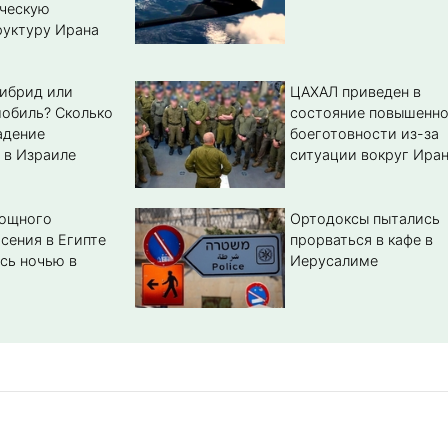
ическую
уктуру Ирана
гибрид или
ЦАХАЛ приведен в
обиль? Cколько
состояние повышенн
адение
боеготовности из-за
 в Израиле
ситуации вокруг Ира
мощного
Ортодоксы пытались
сения в Египте
прорваться в кафе в
сь ночью в
Иерусалиме