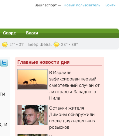
Ваш паспорт —
Новый пользователь
Войти
Спорт
Блоги
:
Беер Шева
:
21° - 31°
23° - 36°
Главные новости дня
В Израиле
зафиксирован первый
смертельный случай от
лихорадки Западного
ти
Нила
Останки жителя
Димоны обнаружили
после двухнедельных
, и
розысков