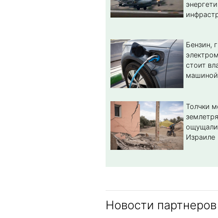
энергет
инфрастр
Бензин, 
электром
стоит вл
машиной
Толчки 
землетря
ощущали
Израиле
Новости партнеров