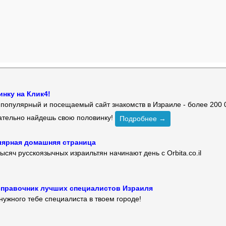
нку на Клик4!
й популярный и посещаемый сайт знакомств в Израиле - более 200 
зательно найдешь свою половинку!
Подробнее →
улярная домашняя страница
ысяч русскоязычных израильтян начинают день с Orbita.co.il
 — справочник лучших специалистов Израиля
нужного тебе специалиста в твоем городе!