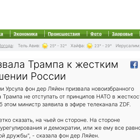
ка
Экономика
Происшествия
Фото
Здоровье
Погода
:
Тель Авив
:
Хайфа
:
Иерусалим
25° - 32°
23° - 29°
звала Трампа к жестким
шении России
и Урсула фон дер Ляйен призвала новоизбранного
 Трампа не отступать от принципов НАТО в жесткос
б этом министр заявила в эфире телеканала ZDF.
тко сказать, на чьей он стороне. На стороне
урегулирования и демократии, или же ему все равно
й дружбы", - сказала фон дер Ляйен.