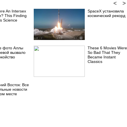
<
>
ere An Intersex
SpaceX установила
? This Finding
космический рекорд
es Science
е фото Аллы
These 6 Movies Were
чевой вызвало
So Bad That They
окойство
Became Instant
Classics
ний Восток: Все
альные новости
ном месте