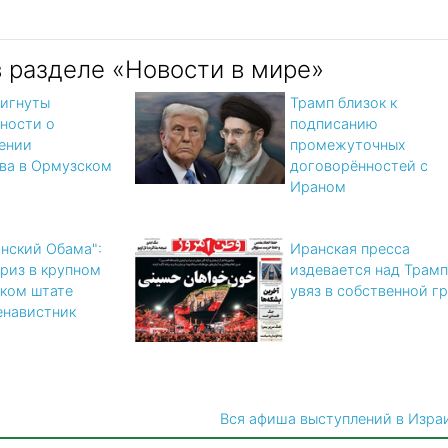
в разделе «Новости в мире»
игнуты
Трамп близок к
ности о
подписанию
ении
промежуточных
ва в Ормузском
договорённостей с
Ираном
нский Обама":
Иранская пресса
риз в крупном
издевается над Трамп
ком штате
увяз в собственной г
енавистник
Вся афиша выступлений в Изра