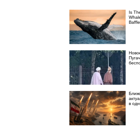
Is Th
Whale
Baffl
Ново
Пуга
бесп
Ближ
акту
в од