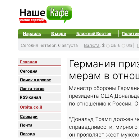
Израиль
В мире
Ближний Восток
Полити
Сегодня четверг, 6 августа |
Валюта
:
$
0₪
€
0₪
|
Германия при
Главная
Сегодня
мерам в отно
Поиск в архиве
Министр обороны Германи
Лента тегов
президента США Дональда
RSS канал
по отношению к России. О
Orbita.co.il
Словари
"Дональд Трамп должен че
Почта
справедливости, мирного 
Погода
он проявляет жест мужско