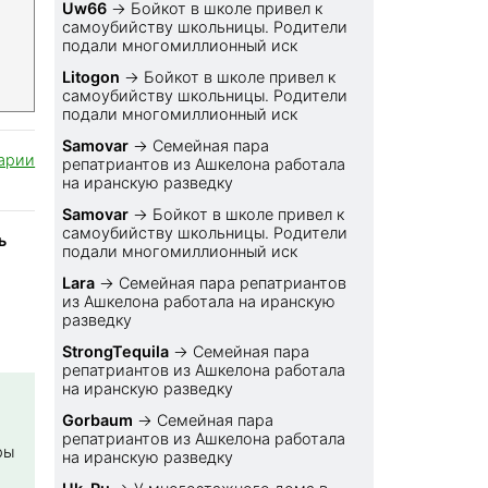
Uw66
→
Бойкот в школе привел к
самоубийству школьницы. Родители
подали многомиллионный иск
Litogon
→
Бойкот в школе привел к
самоубийству школьницы. Родители
подали многомиллионный иск
Samovar
→
Семейная пара
арии
репатриантов из Ашкелона работала
на иранскую разведку
Samovar
→
Бойкот в школе привел к
самоубийству школьницы. Родители
ь
подали многомиллионный иск
Lara
→
Семейная пара репатриантов
из Ашкелона работала на иранскую
разведку
StrongTequila
→
Семейная пара
репатриантов из Ашкелона работала
на иранскую разведку
Gorbaum
→
Семейная пара
репатриантов из Ашкелона работала
ры
на иранскую разведку