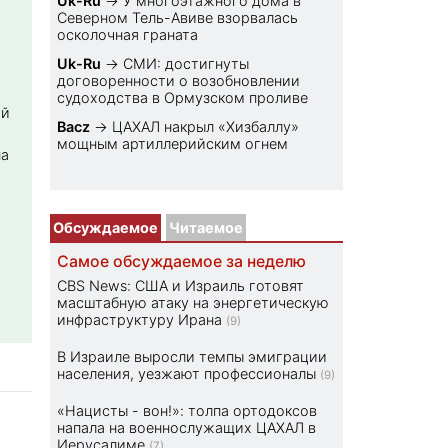
Uk-Ru
→
У многоэтажного дома в
Северном Тель-Авиве взорвалась
осколочная граната
Uk-Ru
→
СМИ: достигнуты
договоренности о возобновлении
судоходства в Ормузском проливе
ой
Bacz
→
ЦАХАЛ накрыл «Хизбаллу»
мощным артиллерийским огнем
на
Обсуждаемое
Читаемое
Самое обсуждаемое за неделю
CBS News: США и Израиль готовят
масштабную атаку на энергетическую
инфраструктуру Ирана
(9)
В Израиле выросли темпы эмиграции
населения, уезжают профессионалы
(9)
«Нацисты - вон!»: толпа ортодоксов
напала на военнослужащих ЦАХАЛ в
Иерусалиме
(7)