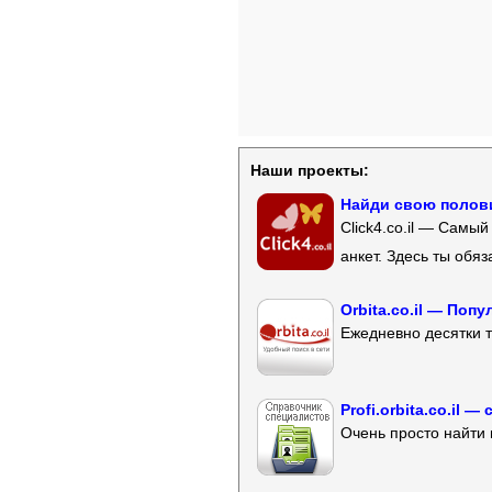
Наши проекты:
Найди свою полови
Click4.co.il — Самы
анкет. Здесь ты обя
Orbita.co.il — Поп
Ежедневно десятки т
Profi.orbita.co.il
Очень просто найти 