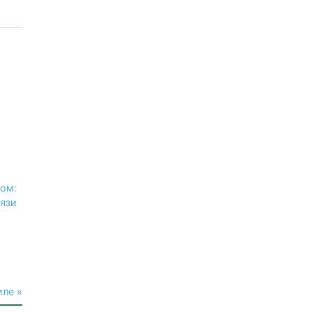
ом:
рязи
иле »