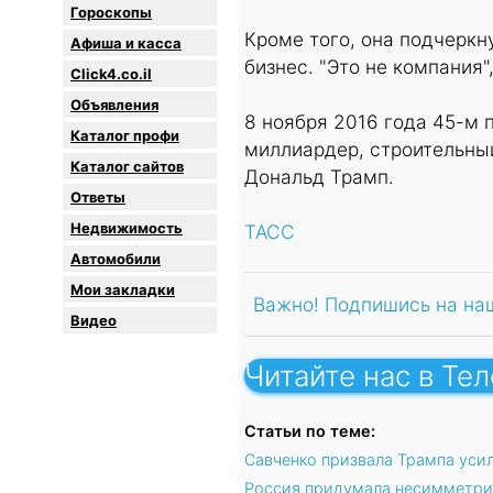
Гороскопы
Кроме того, она подчеркн
Афиша и касса
бизнес. "Это не компания"
Click4.co.il
Объявления
8 ноября 2016 года 45-м
Каталог профи
миллиардер, строительный
Каталог сайтов
Дональд Трамп.
Oтветы
Недвижимость
ТАСС
Автомобили
Мои закладки
Важно! Подпишись на на
Видео
Читайте нас в Те
Статьи по теме:
Савченко призвала Трампа уси
Россия придумала несимметри