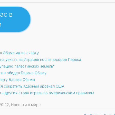
ас в
м
 Обаме идти к черту
на уехать из Израиля после похорон Переса
купацию палестинских земель"
пин обидел Барака Обаму
олету Барака Обамы
я сократить ядерный арсенал США
ть других стран играть по американским правилам
6 20:22, Новости в мире