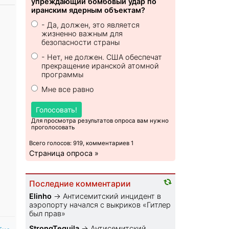
упреждающий бомбовый удар по
иранским ядерным объектам?
- Да, должен, это является
жизненно важным для
безопасности страны
- Нет, не должен. США обеспечат
прекращение иранской атомной
программы
Мне все равно
Голосовать!
Для просмотра результатов опроса вам нужно
проголосовать
Всего голосов: 919, комментариев 1
Страница опроса »
Последние комментарии
Elinho
→
Антисемитский инцидент в
аэропорту начался с выкриков «Гитлер
был прав»
StrongTequila
→
Антисемитский