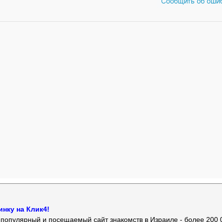
Сообщить об оши
нку на Клик4!
й популярный и посещаемый сайт знакомств в Израиле - более 200 