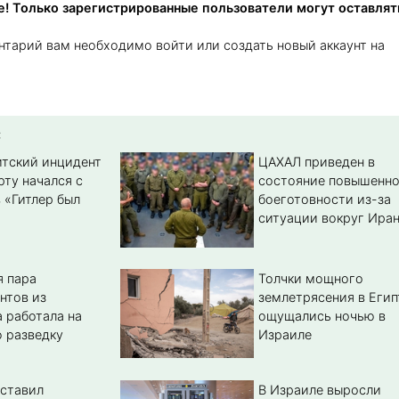
! Только зарегистрированные пользователи могут оставлят
нтарий вам необходимо войти или создать новый аккаунт на
:
тский инцидент
ЦАХАЛ приведен в
рту начался с
состояние повышенн
 «Гитлер был
боеготовности из-за
ситуации вокруг Ира
 пара
Толчки мощного
нтов из
землетрясения в Егип
 работала на
ощущались ночью в
 разведку
Израиле
ставил
В Израиле выросли