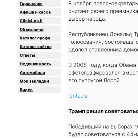
9 ноября пресс-секретар
Гороскопы
считает своего преемник
Афиша и касса
выбор народа.
Click4.co.il
Объявления
Республиканец Дональд Т
Каталог профи
голосования, состоявшег
Каталог сайтов
одолел ставленника демо
Oтветы
Недвижимость
В 2008 году, когда Обама 
сфотографировался вмес
Автомобили
его супругой Лорой.
Мои закладки
Видео
lenta.ru
Трамп решил советоватьс
Победивший на выборах г
будет советоваться с 44