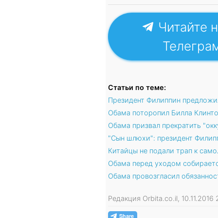
Читайте н
Телегра
Статьи по теме:
Президент Филиппин предложил
Обама поторопил Билла Клинто
Обама призвал прекратить "ок
"Сын шлюхи": президент Филип
Китайцы не подали трап к сам
Обама перед уходом собираетс
Обама провозгласил обязаннос
Редакция Orbita.co.il, 10.11.201