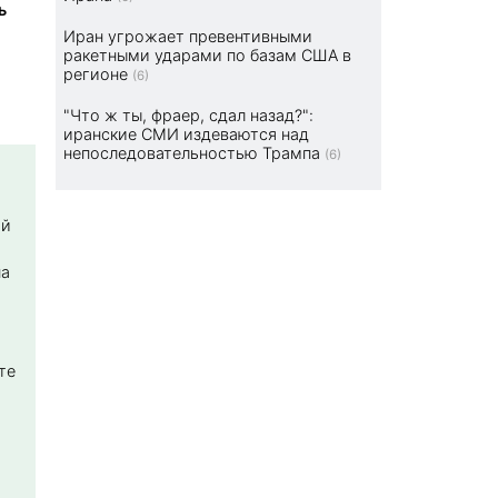
ь
Иран угрожает превентивными
ракетными ударами по базам США в
регионе
(6)
"Что ж ты, фраер, сдал назад?":
иранские СМИ издеваются над
непоследовательностью Трампа
(6)
ой
на
те