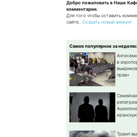
Добро пожаловать в Наше Кафе
комментарии.
Для того чтобы оставить комме
сайте..
Создать новый аккаунт
Самое популярное за неделю
Антисеми
в аэропо
выкриков
прав»
Семейная
репатриа
Ашкелона
иранскую
Трамп вы