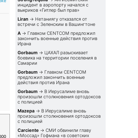
бке
инцидент в аэропорту начался с
выкриков «Гитлер был прав»
Liran
→
Нетаниягу отказался от
встречи с Зеленским в Вашингтоне
A
→
Главком CENTCOM предложил
закончить военные действия против
Ирана
Gorbaum
→
ЦАХАЛ разыскивает
боевика на территории поселения в
Самарии
Gorbaum
→
Главком CENTCOM
предложил закончить военные
действия против Ирана
Gorbaum
→
В Иерусалиме вновь
произошли столкновения ортодоксов
с полицией
Mazepa
→
В Иерусалиме вновь
произошли столкновения ортодоксов
с полицией
Carciente
→
СМИ обвинили главу
«Моссад» Гофмана «в советских
000