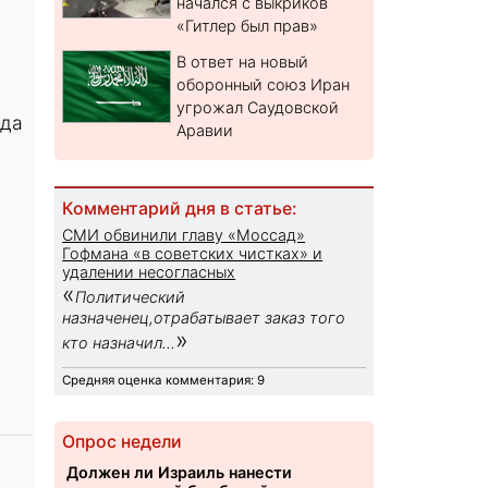
начался с выкриков
«Гитлер был прав»
В ответ на новый
оборонный союз Иран
угрожал Саудовской
ода
Аравии
Комментарий дня в статье:
СМИ обвинили главу «Моссад»
Гофмана «в советских чистках» и
удалении несогласных
«
Политический
назначенец,отрабатывает заказ того
»
кто назначил...
Средняя оценка комментария: 9
Опрос недели
Должен ли Израиль нанести