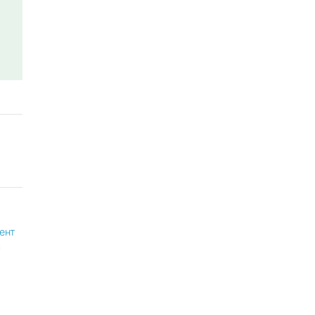
ент
с