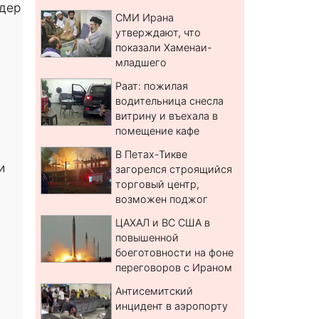
идер
СМИ Ирана
утверждают, что
показали Хаменаи-
младшего
Раат: пожилая
водительница снесла
витрину и въехала в
помещение кафе
В Петах-Тикве
и
загорелся строящийся
торговый центр,
возможен поджог
ЦАХАЛ и ВС США в
повышенной
боеготовности на фоне
переговоров с Ираном
Антисемитский
инцидент в аэропорту