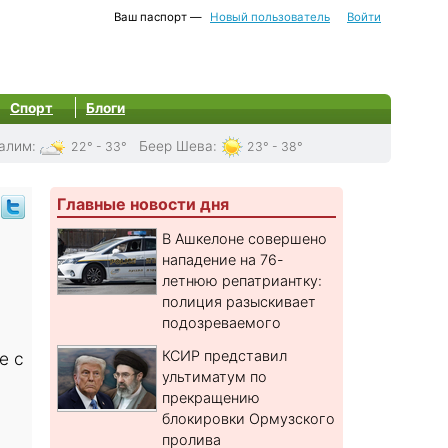
Ваш паспорт —
Новый пользователь
Войти
Спорт
Блоги
алим
:
Беер Шева
:
22° - 33°
23° - 38°
Главные новости дня
В Ашкелоне совершено
нападение на 76-
летнюю репатриантку:
полиция разыскивает
подозреваемого
КСИР представил
е с
ультиматум по
прекращению
.
блокировки Ормузского
пролива