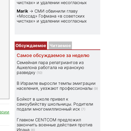
чистках» и удалении несогласных
Marik
→
СМИ обвинили главу
«Моссад» Гофмана «в советских
чистках» и удалении несогласных
Обсуждаемое
Читаемое
Самое обсуждаемое за неделю
Семейная пара репатриантов из
Ашкелона работала на иранскую
разведку
(10)
В Израиле выросли темпы эмиграции
населения, уезжают профессионалы
(9)
Бойкот в школе привел к
самоубийству школьницы. Родители
подали многомиллионный иск
(7)
арии
Главком CENTCOM предложил
закончить военные действия против
Ирана
(6)