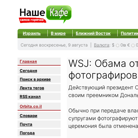
Израиль
В мире
Ближний Восток
Полити
Сегодня воскресенье, 9 августа |
Валюта
:
$
0₪
€
WSJ: Обама о
Главная
Сегодня
фотографиров
Поиск в архиве
Действующий президент С
Лента тегов
своим преемником Дональд
RSS канал
Orbita.co.il
Обычно при передаче влас
Словари
супругами фотографируютс
Почта
церемония была отменена
Погода