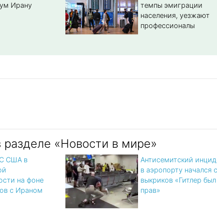
ум Ирану
темпы эмиграции
населения, уезжают
профессионалы
в разделе «Новости в мире»
С США в
Антисемитский инцид
ой
в аэропорту начался 
ости на фоне
выкриков «Гитлер был
ов с Ираном
прав»