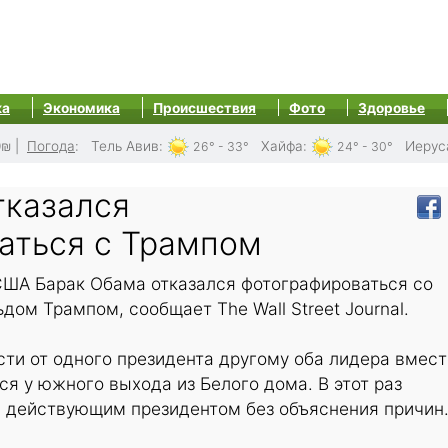
ка
Экономика
Происшествия
Фото
Здоровье
0₪
|
Погода
:
Тель Авив
:
Хайфа
:
Иерус
26° - 33°
24° - 30°
тказался
аться с Трампом
ША Барак Обама отказался фотографироваться со
ом Трампом, сообщает The Wall Street Journal.
ти от одного президента другому оба лидера вмест
я у южного выхода из Белого дома. В этот раз
 действующим президентом без объяснения причин