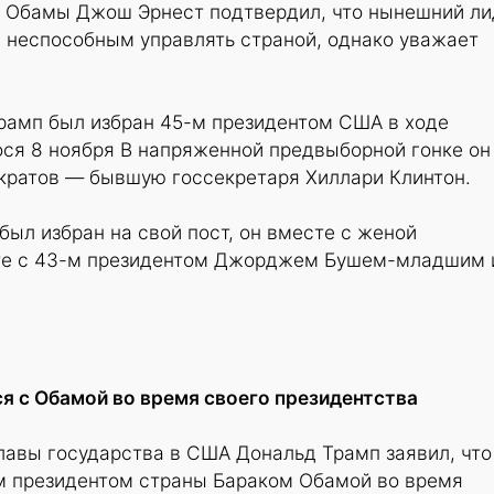
ь Обамы Джош Эрнест подтвердил, что нынешний л
а неспособным управлять страной, однако уважает
рамп был избран 45-м президентом США в ходе
ося 8 ноября В напряженной предвыборной гонке он
кратов — бывшую госсекретаря Хиллари Клинтон.
был избран на свой пост, он вместе с женой
те с 43-м президентом Джорджем Бушем-младшим 
я с Обамой во время своего президентства
лавы государства в США Дональд Трамп заявил, что
-м президентом страны Бараком Обамой во время