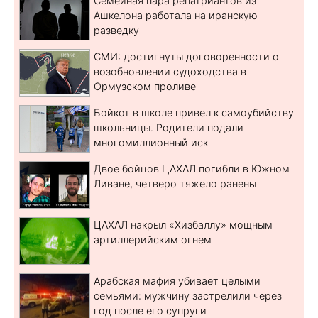
Семейная пара репатриантов из
Ашкелона работала на иранскую
разведку
СМИ: достигнуты договоренности о
возобновлении судоходства в
Ормузском проливе
Бойкот в школе привел к самоубийству
школьницы. Родители подали
многомиллионный иск
Двое бойцов ЦАХАЛ погибли в Южном
Ливане, четверо тяжело ранены
ЦАХАЛ накрыл «Хизбаллу» мощным
артиллерийским огнем
Арабская мафия убивает целыми
семьями: мужчину застрелили через
год после его супруги