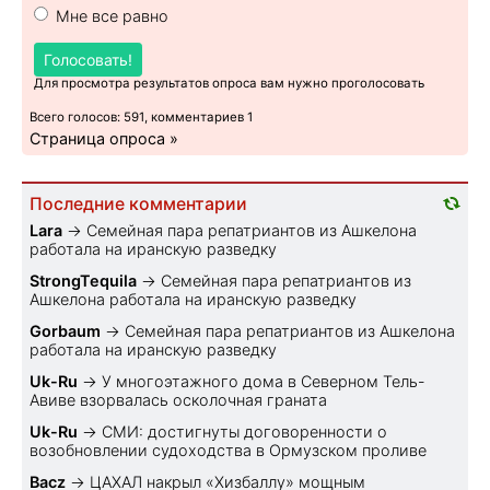
Мне все равно
Голосовать!
Для просмотра результатов опроса вам нужно проголосовать
Всего голосов: 591, комментариев 1
Страница опроса »
Последние комментарии
Lara
→
Семейная пара репатриантов из Ашкелона
работала на иранскую разведку
StrongTequila
→
Семейная пара репатриантов из
Ашкелона работала на иранскую разведку
Gorbaum
→
Семейная пара репатриантов из Ашкелона
работала на иранскую разведку
Uk-Ru
→
У многоэтажного дома в Северном Тель-
Авиве взорвалась осколочная граната
Uk-Ru
→
СМИ: достигнуты договоренности о
возобновлении судоходства в Ормузском проливе
Bacz
→
ЦАХАЛ накрыл «Хизбаллу» мощным