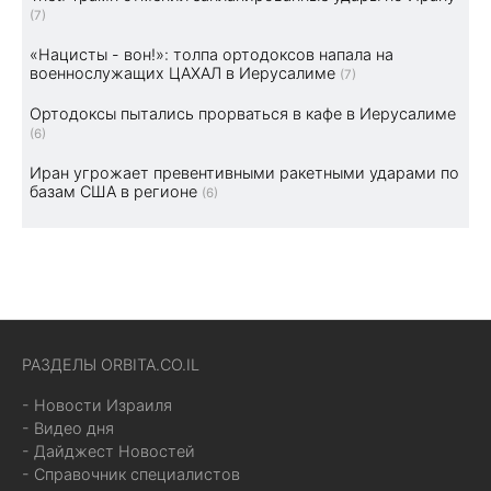
(7)
«Нацисты - вон!»: толпа ортодоксов напала на
военнослужащих ЦАХАЛ в Иерусалиме
(7)
Ортодоксы пытались прорваться в кафе в Иерусалиме
(6)
Иран угрожает превентивными ракетными ударами по
базам США в регионе
(6)
РАЗДЕЛЫ ORBITA.CO.IL
- Новости Израиля
- Видео дня
- Дайджест Новостей
- Справочник специалистов