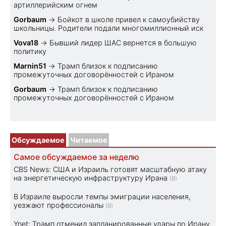
артиллерийским огнем
Gorbaum
→
Бойкот в школе привел к самоубийству
школьницы. Родители подали многомиллионный иск
Vova18
→
Бывший лидер ШАС вернется в большую
политику
Marnin51
→
Трамп близок к подписанию
промежуточных договорённостей с Ираном
Gorbaum
→
Трамп близок к подписанию
промежуточных договорённостей с Ираном
Обсуждаемое
Читаемое
Самое обсуждаемое за неделю
CBS News: США и Израиль готовят масштабную атаку
на энергетическую инфраструктуру Ирана
(9)
В Израиле выросли темпы эмиграции населения,
уезжают профессионалы
(9)
Ynet: Трамп отменил запланированные удары по Ирану