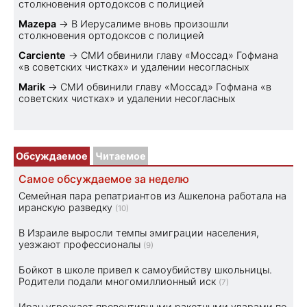
столкновения ортодоксов с полицией
Mazepa
→
В Иерусалиме вновь произошли
столкновения ортодоксов с полицией
Carciente
→
СМИ обвинили главу «Моссад» Гофмана
«в советских чистках» и удалении несогласных
Marik
→
СМИ обвинили главу «Моссад» Гофмана «в
советских чистках» и удалении несогласных
Обсуждаемое
Читаемое
Самое обсуждаемое за неделю
Семейная пара репатриантов из Ашкелона работала на
иранскую разведку
(10)
В Израиле выросли темпы эмиграции населения,
уезжают профессионалы
(9)
Бойкот в школе привел к самоубийству школьницы.
Родители подали многомиллионный иск
(7)
Иран угрожает превентивными ракетными ударами по