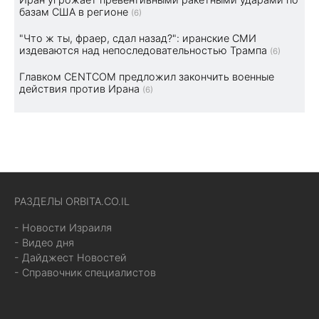
базам США в регионе
(6)
"Что ж ты, фраер, сдал назад?": иранские СМИ
издеваются над непоследовательностью Трампа
(6)
Главком CENTCOM предложил закончить военные
действия против Ирана
(6)
РАЗДЕЛЫ ORBITA.CO.IL
- Новости Израиля
- Видео дня
- Дайджест Новостей
- Справочник специалистов