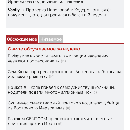
Ираном без подписания соглашения
Vasily
→
Проверка Налоговой в Хедере : сын сжёг
документы, отец отправился в бега на 3 недели
Обсуждаемое
Читаемое
Самое обсуждаемое за неделю
В Израиле выросли темпы эмиграции населения,
уезжают профессионалы
(11)
Семейная пара репатриантов из Ашкелона работала на
иранскую разведку
(10)
Бойкот в школе привел к самоубийству школьницы.
Родители подали многомиллионный иск
(7)
Суд вынес смехотворный приговор водителю-убийце
из Восточного Иерусалима
(6)
Главком CENTCOM предложил закончить военные
действия против Ирана
(6)