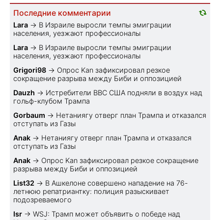
Последние комментарии
Lara
→
В Израиле выросли темпы эмиграции
населения, уезжают профессионалы
Lara
→
В Израиле выросли темпы эмиграции
населения, уезжают профессионалы
Grigori98
→
Опрос Kan зафиксировал резкое
сокращение разрыва между Биби и оппозицией
Dauzh
→
Истребители ВВС США подняли в воздух над
гольф-клубом Трампа
Gorbaum
→
Нетаниягу отверг план Трампа и отказался
отступать из Газы
Anak
→
Нетаниягу отверг план Трампа и отказался
отступать из Газы
Anak
→
Опрос Kan зафиксировал резкое сокращение
разрыва между Биби и оппозицией
List32
→
В Ашкелоне совершено нападение на 76-
летнюю репатриантку: полиция разыскивает
подозреваемого
Isr
→
WSJ: Трамп может объявить о победе над