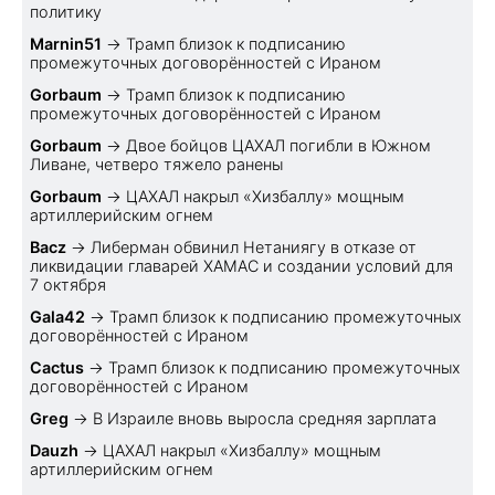
политику
Marnin51
→
Трамп близок к подписанию
промежуточных договорённостей с Ираном
Gorbaum
→
Трамп близок к подписанию
промежуточных договорённостей с Ираном
Gorbaum
→
Двое бойцов ЦАХАЛ погибли в Южном
Ливане, четверо тяжело ранены
Gorbaum
→
ЦАХАЛ накрыл «Хизбаллу» мощным
артиллерийским огнем
Bacz
→
Либерман обвинил Нетаниягу в отказе от
ликвидации главарей ХАМАС и создании условий для
7 октября
Gala42
→
Трамп близок к подписанию промежуточных
договорённостей с Ираном
Cactus
→
Трамп близок к подписанию промежуточных
договорённостей с Ираном
Greg
→
В Израиле вновь выросла средняя зарплата
Dauzh
→
ЦАХАЛ накрыл «Хизбаллу» мощным
артиллерийским огнем