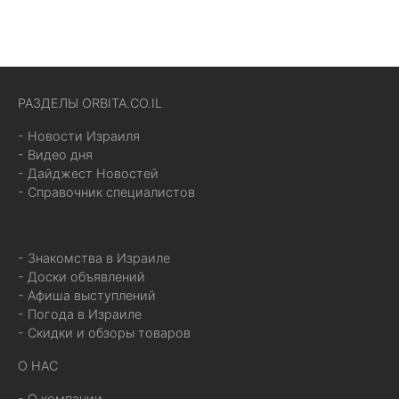
РАЗДЕЛЫ ORBITA.CO.IL
- Новости Израиля
- Видео дня
- Дайджест Новостей
- Справочник специалистов
- Знакомства в Израиле
- Доски объявлений
- Афиша выступлений
- Погода в Израиле
- Скидки и обзоры товаров
О НАС
- О компании