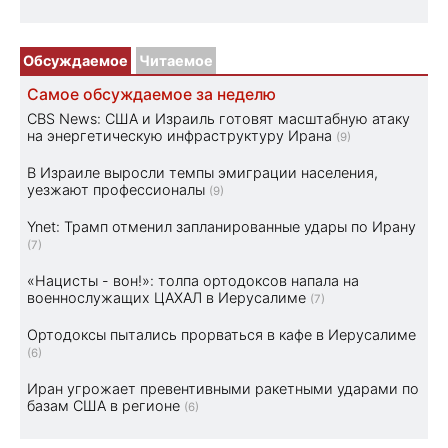
Обсуждаемое
Читаемое
Самое обсуждаемое за неделю
CBS News: США и Израиль готовят масштабную атаку
на энергетическую инфраструктуру Ирана
(9)
В Израиле выросли темпы эмиграции населения,
уезжают профессионалы
(9)
Ynet: Трамп отменил запланированные удары по Ирану
(7)
«Нацисты - вон!»: толпа ортодоксов напала на
военнослужащих ЦАХАЛ в Иерусалиме
(7)
Ортодоксы пытались прорваться в кафе в Иерусалиме
(6)
Иран угрожает превентивными ракетными ударами по
базам США в регионе
(6)