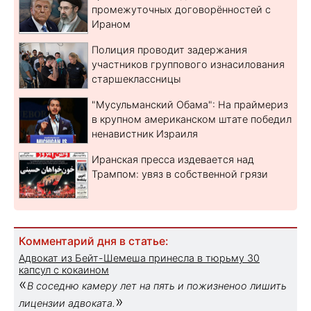
промежуточных договорённостей с
Ираном
Полиция проводит задержания
участников группового изнасилования
старшеклассницы
"Мусульманский Обама": На праймериз
в крупном американском штате победил
ненавистник Израиля
Иранская пресса издевается над
Трампом: увяз в собственной грязи
Комментарий дня в статье:
Адвокат из Бейт-Шемеша принесла в тюрьму 30
капсул с кокаином
«
В соседню камеру лет на пять и пожизненоо лишить
»
лицензии адвоката.