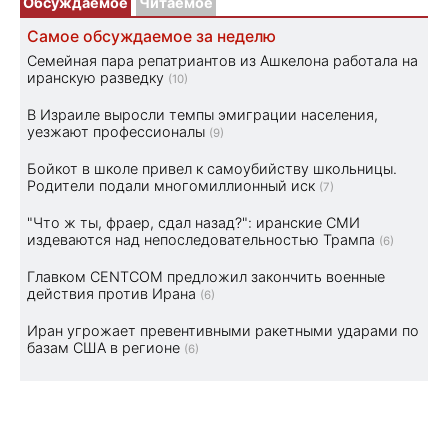
Обсуждаемое
Читаемое
Самое обсуждаемое за неделю
Семейная пара репатриантов из Ашкелона работала на
иранскую разведку
(10)
В Израиле выросли темпы эмиграции населения,
уезжают профессионалы
(9)
Бойкот в школе привел к самоубийству школьницы.
Родители подали многомиллионный иск
(7)
"Что ж ты, фраер, сдал назад?": иранские СМИ
издеваются над непоследовательностью Трампа
(6)
Главком CENTCOM предложил закончить военные
действия против Ирана
(6)
Иран угрожает превентивными ракетными ударами по
базам США в регионе
(6)