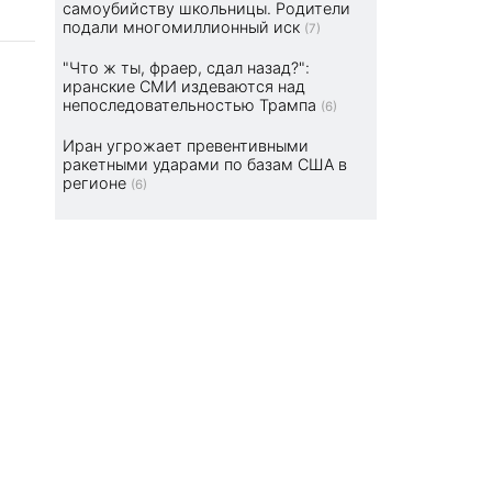
самоубийству школьницы. Родители
подали многомиллионный иск
(7)
"Что ж ты, фраер, сдал назад?":
иранские СМИ издеваются над
непоследовательностью Трампа
(6)
Иран угрожает превентивными
ракетными ударами по базам США в
регионе
(6)