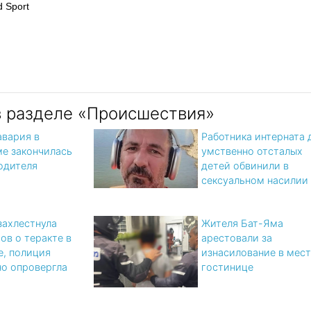
 Sport
в разделе «Происшествия»
авария в
Работника интерната 
е закончилась
умственно отсталых
одителя
детей обвинили в
сексуальном насилии
захлестнула
Жителя Бат-Яма
ов о теракте в
арестовали за
е, полиция
изнасилование в мес
о опровергла
гостинице