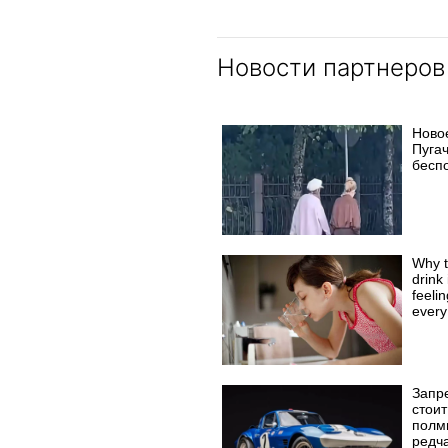
Новости партнеров
Ново
Пуга
бесп
Why t
drink 
feeli
every
Запр
стоит
полм
редч