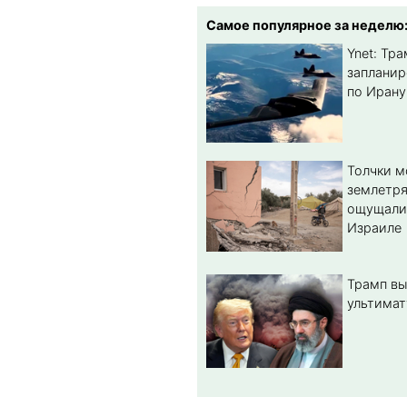
Самое популярное за неделю
Ynet: Тр
запланир
по Ирану
Толчки 
землетря
ощущали
Израиле
Трамп вы
ультимат