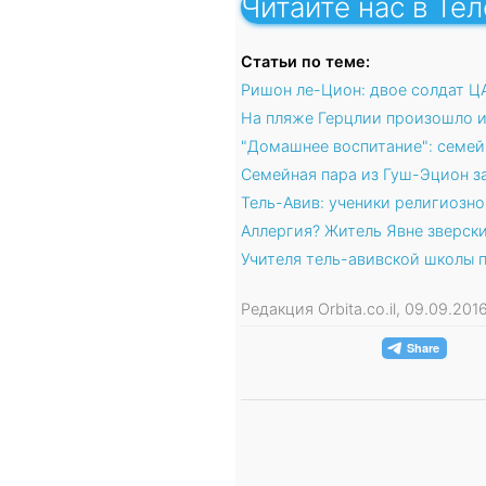
Читайте нас в Те
Статьи по теме:
Ришон ле-Цион: двое солдат 
На пляже Герцлии произошло и
"Домашнее воспитание": семей
Семейная пара из Гуш-Эцион з
Тель-Авив: ученики религиозн
Аллергия? Житель Явне зверск
Учителя тель-авивской школы 
Редакция Orbita.co.il, 09.09.20