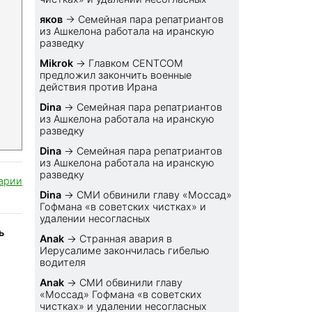
яков
→
Семейная пара репатриантов
из Ашкелона работала на иранскую
разведку
Mikrok
→
Главком CENTCOM
предложил закончить военные
действия против Ирана
Dina
→
Семейная пара репатриантов
из Ашкелона работала на иранскую
разведку
Dina
→
Семейная пара репатриантов
из Ашкелона работала на иранскую
разведку
арии
Dina
→
СМИ обвинили главу «Моссад»
Гофмана «в советских чистках» и
удалении несогласных
ь
Anak
→
Странная авария в
Иерусалиме закончилась гибелью
водителя
Anak
→
СМИ обвинили главу
«Моссад» Гофмана «в советских
чистках» и удалении несогласных