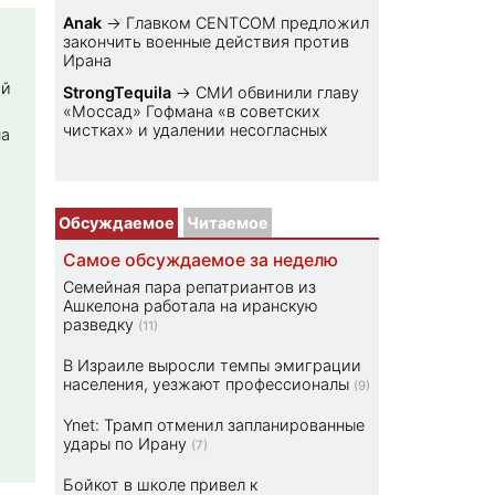
Anak
→
Главком CENTCOM предложил
закончить военные действия против
Ирана
ой
StrongTequila
→
СМИ обвинили главу
«Моссад» Гофмана «в советских
чистках» и удалении несогласных
на
Обсуждаемое
Читаемое
Самое обсуждаемое за неделю
Семейная пара репатриантов из
Ашкелона работала на иранскую
разведку
(11)
В Израиле выросли темпы эмиграции
населения, уезжают профессионалы
(9)
Ynet: Трамп отменил запланированные
удары по Ирану
(7)
Бойкот в школе привел к