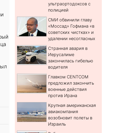
ультраортодоксов с
полицией
ли
СМИ обвинили главу
«Моссад» Гофмана «в
советских чистках» и
рый
удалении несогласных
ица
Странная авария в
Иерусалиме
закончилась гибелью
был
водителя
Главком CENTCOM
предложил закончить
военные действия
против Ирана
Крупная американская
авиакомпания
возобновит полеты в
Израиль