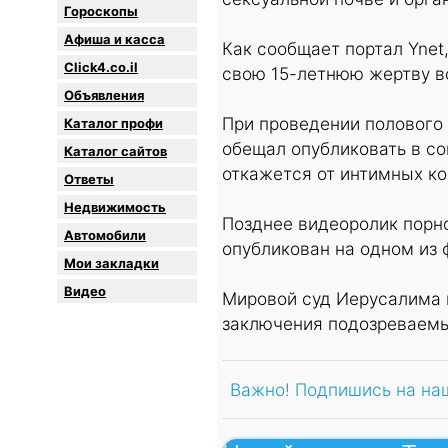
Гороскопы
Афиша и касса
Как сообщает портал Ynet
Click4.co.il
свою 15-летнюю жертву вс
Объявления
При проведении полового 
Каталог профи
обещал опубликовать в со
Каталог сайтов
откажется от интимных ко
Oтветы
Недвижимость
Позднее видеоролик порн
Автомобили
опубликован на одном из 
Мои закладки
Видео
Мировой суд Иерусалима 
заключения подозреваемы
Важно! Подпишись на на