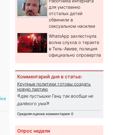
Работника интерната
для умственно
отсталых детей
обвинили в
сексуальном насилии
WhatsApp захлестнула
волна слухов о теракте
в Тель-Авиве, полиция
официально опровергла
Комментарий дня в статье:
Крупные политики готовы создать
новую партию
«
две пустышки Ганц так вообще не
бке
»
далёкого ума
Средняя оценка комментария: 0
Опрос недели