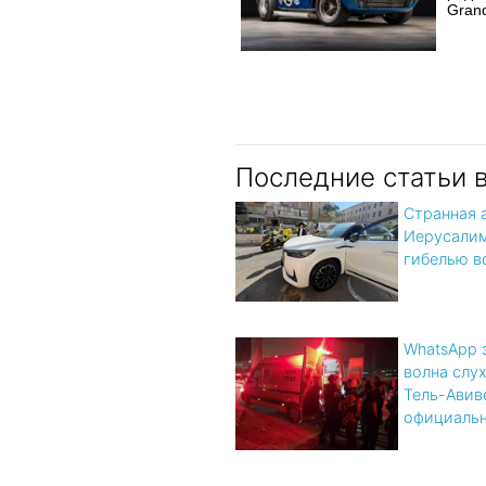
Grand
Последние статьи 
Странная 
Иерусалим
гибелью в
WhatsApp 
волна слух
Тель-Авив
официальн