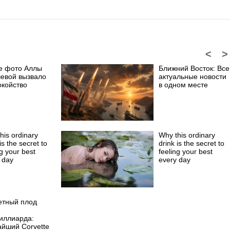
<
>
е фото Аллы
Ближний Восток: Все
чевой вызвало
актуальные новости
окойство
в одном месте
his ordinary
Why this ordinary
is the secret to
drink is the secret to
ng your best
feeling your best
 day
every day
етный плод
иллиарда:
айший Corvette