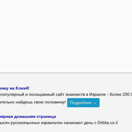
нку на Клик4!
й популярный и посещаемый сайт знакомств в Израиле - более 200 
зательно найдешь свою половинку!
Подробнее →
улярная домашняя страница
ысяч русскоязычных израильтян начинают день с Orbita.co.il