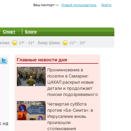
Ваш паспорт —
Новый пользователь
Войти
Спорт
Блоги
алим
:
Беер Шева
:
21° - 32°
22° - 35°
Главные новости дня
Проникновение в
поселок в Самарии:
ЦАХАЛ раскрыл новые
детали и продолжает
поиски подозреваемого
Четвертая суббота
против «Ба-Симта»: в
Иерусалиме вновь
произошли
х на
столкновения