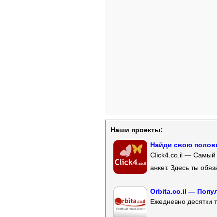
Наши проекты:
Найди свою полови
Click4.co.il — Самы
анкет. Здесь ты обя
Orbita.co.il — Поп
Ежедневно десятки т