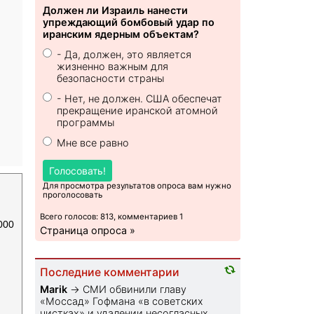
Должен ли Израиль нанести
упреждающий бомбовый удар по
иранским ядерным объектам?
- Да, должен, это является
жизненно важным для
безопасности страны
- Нет, не должен. США обеспечат
прекращение иранской атомной
программы
Мне все равно
Голосовать!
Для просмотра результатов опроса вам нужно
проголосовать
Всего голосов: 813, комментариев 1
000
Страница опроса »
Последние комментарии
Marik
→
СМИ обвинили главу
«Моссад» Гофмана «в советских
чистках» и удалении несогласных