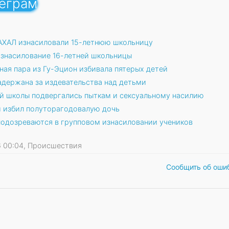
леграм
ЦАХАЛ изнасиловали 15-летнюю школьницу
знасилование 16-летней школьницы
ная пара из Гу-Эцион избивала пятерых детей
адержана за издевательства над детьми
ой школы подвергались пыткам и сексуальному насилию
и избил полуторагодовалую дочь
подозреваются в групповом изнасиловании учеников
16 00:04, Происшествия
Сообщить об оши