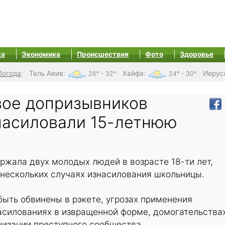
ка
Экономика
Происшествия
Фото
Здоровье
Погода
:
Тель Авив
:
Хайфа
:
Иерус
26° - 32°
24° - 30°
вое допризывников
знасиловали 15-летнюю
ржала двух молодых людей в возрасте 18-ти лет,
 нескольких случаях изнасилования школьницы.
быть обвинены в рэкете, угрозах применения
асилованиях в извращенной форме, домогательства
низации преступного сообщества.