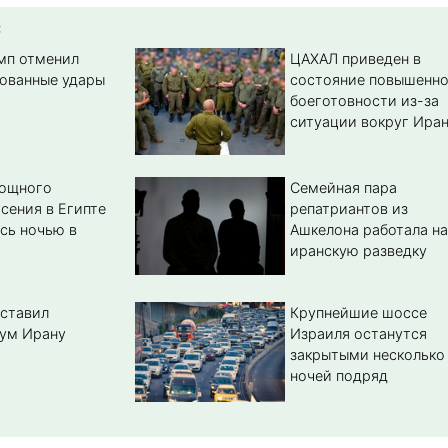
:
амп отменил
ЦАХАЛ приведен в
ованные удары
состояние повышенн
боеготовности из-за
ситуации вокруг Ира
мощного
Семейная пара
сения в Египте
репатриантов из
сь ночью в
Ашкелона работала на
иранскую разведку
ставил
Крупнейшие шоссе
ум Ирану
Израиля останутся
закрытыми несколько
ночей подряд