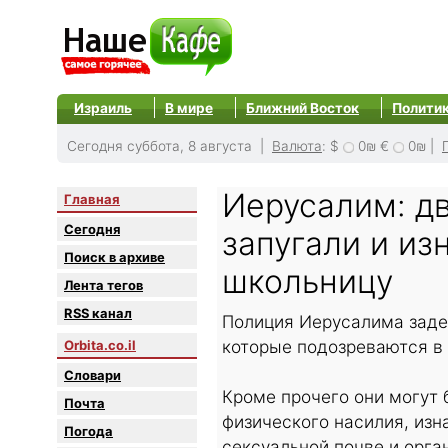
Израиль
В мире
Ближний Восток
Полити
Сегодня суббота, 8 августа |
Валюта
:
$
0₪
€
0₪
|
Иерусалим: д
Главная
Сегодня
запугали и и
Поиск в архиве
школьницу
Лента тегов
RSS канал
Полиция Иерусалима заде
которые подозреваются в
Orbita.co.il
Словари
Кроме прочего они могут 
Почта
физического насилия, изн
Погода
сексуальной почве и орга