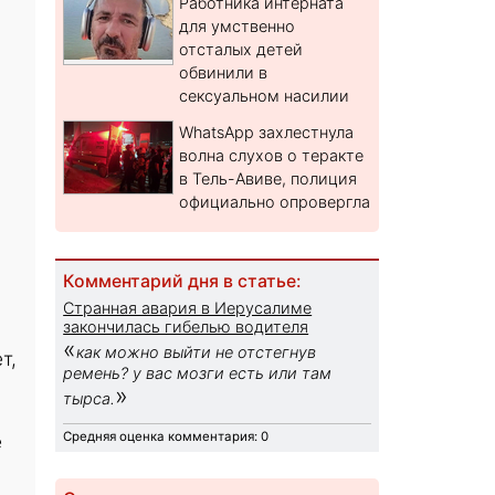
Работника интерната
для умственно
отсталых детей
обвинили в
сексуальном насилии
WhatsApp захлестнула
волна слухов о теракте
в Тель-Авиве, полиция
официально опровергла
Комментарий дня в статье:
Странная авария в Иерусалиме
закончилась гибелью водителя
«
как можно выйти не отстегнув
т,
ремень? у вас мозги есть или там
»
тырса.
Средняя оценка комментария: 0
е