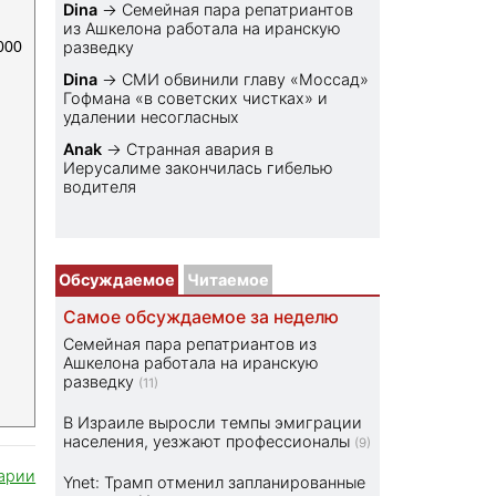
Dina
→
Семейная пара репатриантов
из Ашкелона работала на иранскую
000
разведку
Dina
→
СМИ обвинили главу «Моссад»
Гофмана «в советских чистках» и
удалении несогласных
Anak
→
Странная авария в
Иерусалиме закончилась гибелью
водителя
Обсуждаемое
Читаемое
Самое обсуждаемое за неделю
Семейная пара репатриантов из
Ашкелона работала на иранскую
разведку
(11)
В Израиле выросли темпы эмиграции
населения, уезжают профессионалы
(9)
арии
Ynet: Трамп отменил запланированные