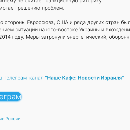
ежнему не считает санкционную риторику
омогает решению проблем.
о стороны Евросоюза, США и ряда других стран бы
рением ситуации на юго-востоке Украины и вхожден
2014 году. Меры затронули энергетический, оборон
ш Телеграм-канал
"Наше Кафе: Новости Израиля"
леграм
ив России