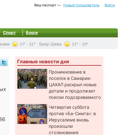
Ваш паспорт —
Новый пользователь
Войти
Спорт
Блоги
алим
:
Беер Шева
:
21° - 32°
22° - 35°
Главные новости дня
Проникновение в
поселок в Самарии:
ЦАХАЛ раскрыл новые
ных
детали и продолжает
поиски подозреваемого
Четвертая суббота
против «Ба-Симта»: в
86
Иерусалиме вновь
произошли
столкновения