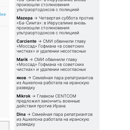
произошли столкновения
ультраортодоксов с полицией
бке
Mazepa
→
Четвертая суббота против
«Ба-Симта»: в Иерусалиме вновь
произошли столкновения
ультраортодоксов с полицией
Carciente
→
СМИ обвинили главу
«Моссад» Гофмана «в советских
чистках» и удалении несогласных
Marik
→
СМИ обвинили главу
«Моссад» Гофмана «в советских
чистках» и удалении несогласных
яков
→
Семейная пара репатриантов
из Ашкелона работала на иранскую
разведку
Mikrok
→
Главком CENTCOM
предложил закончить военные
действия против Ирана
Dina
→
Семейная пара репатриантов
из Ашкелона работала на иранскую
разведку