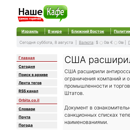
Израиль
В мире
Ближний Восток
Полити
Сегодня суббота, 8 августа |
Валюта
:
$
0₪
€
0₪
|
США расширил
Главная
Сегодня
США расширили антиросси
Поиск в архиве
ограничения компаний и о
Лента тегов
промышленности и торгов
RSS канал
Штатов.
Orbita.co.il
Документ в ознакомительн
Словари
санкционных списках тепе
Почта
наименованиями.
Погода