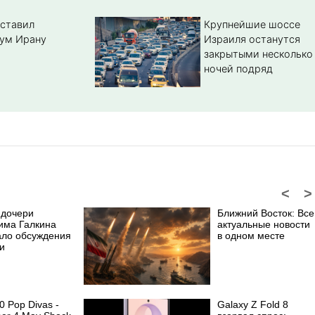
ставил
Крупнейшие шоссе
ум Ирану
Израиля останутся
закрытыми несколько
ночей подряд
<
>
 дочери
Ближний Восток: Все
има Галкина
актуальные новости
ало обсуждения
в одном месте
и
0 Pop Divas -
Galaxy Z Fold 8