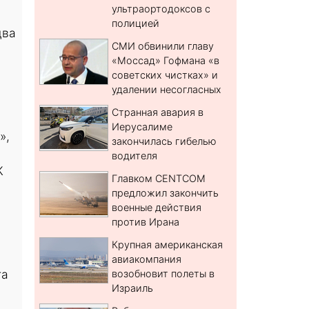
ультраортодоксов с
полицией
два
СМИ обвинили главу
«Моссад» Гофмана «в
советских чистках» и
удалении несогласных
Странная авария в
Иерусалиме
»,
закончилась гибелью
водителя
К
Главком CENTCOM
предложил закончить
военные действия
против Ирана
Крупная американская
авиакомпания
та
возобновит полеты в
Израиль