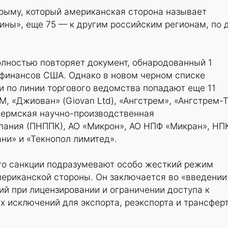
Крыму, который американская сторона называет
ины», еще 75 — к другим российским регионам, по 
олностью повторяет документ, обнародованный 1
финансов США. Однако в новом черном списке
ии по линии торгового ведомства попадают еще 11
М, «Джиован» (Giovan Ltd), «Ангстрем», «Ангстрем-Т
Пермская научно-производственная
пания (ПНППК), АО «Микрон», АО НПФ «Микран», НП
ани» и «Текнопол лимитед».
что санкции подразумевают особо жесткий режим
мериканской стороны. Он заключается во «введении
й при лицензировании и ограничении доступа к
 исключений для экспорта, реэкспорта и трансфер