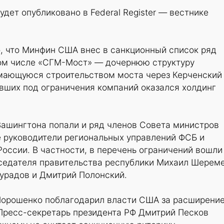
удет опубликовано в Federal Register — вестнике
о, что Минфин США внес в санкционный список ряд
том числе «СГМ-Мост» — дочернюю структуру
мающуюся строительством моста через Керченский
вших под ограничения компаний оказался холдинг
Вашингтона попали и ряд членов Совета министров
е руководители региональных управлений ФСБ и
оссии. В частности, в перечень ограничений вошли
седателя правительства республики Михаил Шереме
урадов и Дмитрий Полонский.
Порошенко поблагодарил власти США за расширени
 Пресс-секретарь президента РФ Дмитрий Песков