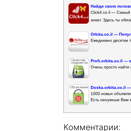
Найди свою полови
Click4.co.il — Самы
анкет. Здесь ты обя
Orbita.co.il — Поп
Ежедневно десятки т
Profi.orbita.co.il
Очень просто найти 
Doska.orbita.co.il
1000 новых объявлен
Есть ненужные Вам 
Комментарии: