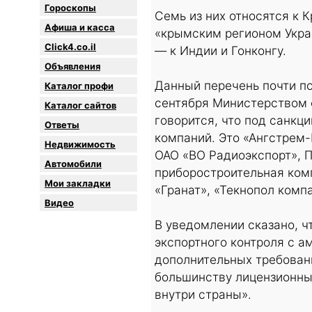
Гороскопы
Семь из них относятся к 
Афиша и касса
«крымским регионом Укра
Click4.co.il
— к Индии и Гонконгу.
Объявления
Данный перечень почти п
Каталог профи
сентября Министерством 
Каталог сайтов
говорится, что под санкц
Oтветы
компаний. Это «Ангстрем-
Недвижимость
ОАО «ВО Радиоэкспорт», 
Автомобили
приборостроительная ком
Мои закладки
«Гранат», «Текнопол комп
Видео
В уведомлении сказано, 
экспортного контроля с а
дополнительных требовани
большинству лицензионных
внутри страны».