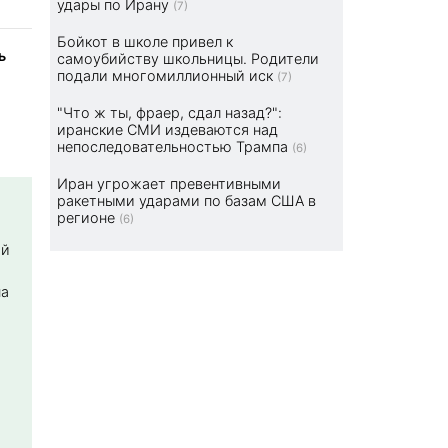
удары по Ирану
(7)
Бойкот в школе привел к
ь
самоубийству школьницы. Родители
подали многомиллионный иск
(7)
"Что ж ты, фраер, сдал назад?":
иранские СМИ издеваются над
непоследовательностью Трампа
(6)
Иран угрожает превентивными
ракетными ударами по базам США в
регионе
(6)
ой
на