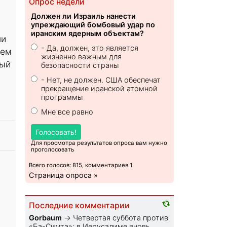
Опрос недели
Должен ли Израиль нанести
упреждающий бомбовый удар по
иранским ядерным объектам?
ли
- Да, должен, это является
ием
жизненно важным для
ный
безопасности страны
- Нет, не должен. США обеспечат
прекращение иранской атомной
программы
Мне все равно
Голосовать!
Для просмотра результатов опроса вам нужно
проголосовать
Всего голосов: 815, комментариев 1
Страница опроса »
Последние комментарии
Gorbaum
→
Четвертая суббота против
«Ба-Симта»: в Иерусалиме вновь