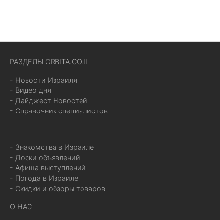
РАЗДЕЛЫ ORBITA.CO.IL
- Новости Израиля
- Видео дня
- Дайджест Новостей
- Справочник специалистов
- Знакомства в Израиле
- Доски объявлений
- Афиша выступлений
- Погода в Израиле
- Скидки и обзоры товаров
О НАС