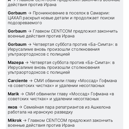
действия против Ирана
Gorbaum
→
Проникновение в поселок в Самарии:
ЦАХАЛ раскрыл новые детали и продолжает поиски
подозреваемого
Gorbaum
→
Главком CENTCOM предложил закончить
военные действия против Ирана
Gorbaum
→
Четвертая суббота против «Ба-Симта»: в
Иерусалиме вновь произошли столкновения
ультраортодоксов с полицией
Mazepa
→
Четвертая суббота против «Ба-Симта»: в
Иерусалиме вновь произошли столкновения
ультраортодоксов с полицией
Carciente
→
СМИ обвинили главу «Моссад» Гофмана
«в советских чистках» и удалении несогласных
Marik
→
СМИ обвинили главу «Моссад» Гофмана «в
советских чистках» и удалении несогласных
яков
→
Семейная пара репатриантов из Ашкелона
работала на иранскую разведку
Mikrok
→
Главком CENTCOM предложил закончить
военные действия против Ирана