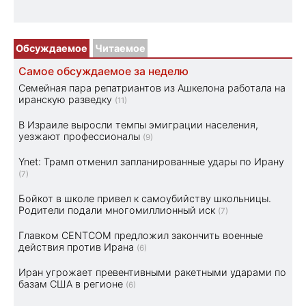
Обсуждаемое
Читаемое
Самое обсуждаемое за неделю
Семейная пара репатриантов из Ашкелона работала на
иранскую разведку
(11)
В Израиле выросли темпы эмиграции населения,
уезжают профессионалы
(9)
Ynet: Трамп отменил запланированные удары по Ирану
(7)
Бойкот в школе привел к самоубийству школьницы.
Родители подали многомиллионный иск
(7)
Главком CENTCOM предложил закончить военные
действия против Ирана
(6)
Иран угрожает превентивными ракетными ударами по
базам США в регионе
(6)