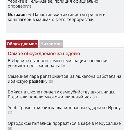
теракте в Тель-Авиве, полиция официально
опровергла
Gorbaum
→
Палестинские активисты пришли в
концлагерь в майках с фото террористки
Обсуждаемое
Читаемое
Самое обсуждаемое за неделю
В Израиле выросли темпы эмиграции населения,
уезжают профессионалы
(9)
Семейная пара репатриантов из Ашкелона работала на
иранскую разведку
(8)
Бойкот в школе привел к самоубийству школьницы.
Родители подали многомиллионный иск
(7)
Ynet: Трамп отменил запланированные удары по Ирану
(7)
Ортодоксы пытались прорваться в кафе в Иерусалиме
(6)