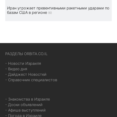
Иран угрожает превентивными ракетными ударами по
базам США в регионе
(6)
РАЗДЕЛЫ ORBITA.CO.IL
- Новости Израиля
- Видео дня
- Дайджест Новостей
- Справочник специалистов
- Знакомства в Израиле
- Доски объявлений
- Афиша выступлений
- Погода в Израиле