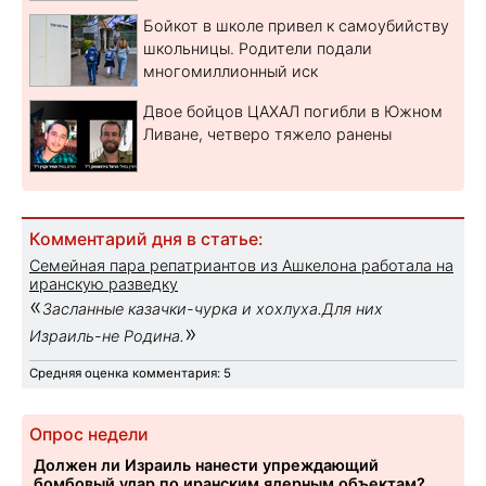
Бойкот в школе привел к самоубийству
школьницы. Родители подали
многомиллионный иск
Двое бойцов ЦАХАЛ погибли в Южном
Ливане, четверо тяжело ранены
Комментарий дня в статье:
Семейная пара репатриантов из Ашкелона работала на
иранскую разведку
«
Засланные казачки-чурка и хохлуха.Для них
»
Израиль-не Родина.
Средняя оценка комментария: 5
Опрос недели
Должен ли Израиль нанести упреждающий
бомбовый удар по иранским ядерным объектам?