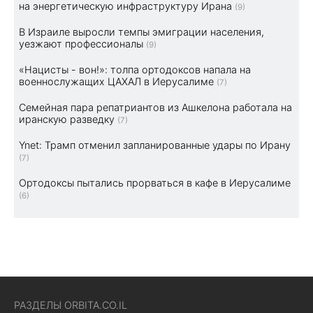
на энергетическую инфраструктуру Ирана
(9)
В Израиле выросли темпы эмиграции населения,
уезжают профессионалы
(9)
«Нацисты - вон!»: толпа ортодоксов напала на
военнослужащих ЦАХАЛ в Иерусалиме
(7)
Семейная пара репатриантов из Ашкелона работала на
иранскую разведку
(7)
Ynet: Трамп отменил запланированные удары по Ирану
(7)
Ортодоксы пытались прорваться в кафе в Иерусалиме
(6)
РАЗДЕЛЫ ORBITA.CO.IL