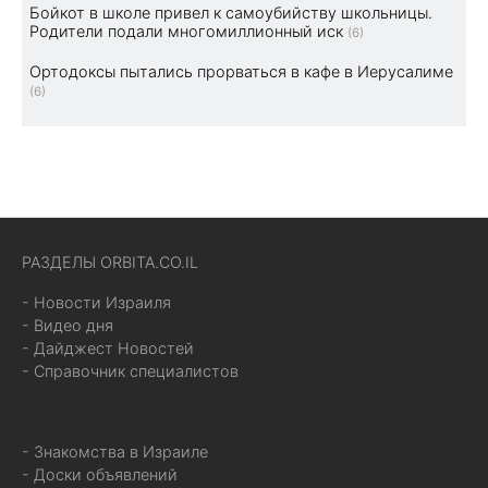
Бойкот в школе привел к самоубийству школьницы.
Родители подали многомиллионный иск
(6)
Ортодоксы пытались прорваться в кафе в Иерусалиме
(6)
РАЗДЕЛЫ ORBITA.CO.IL
- Новости Израиля
- Видео дня
- Дайджест Новостей
- Справочник специалистов
- Знакомства в Израиле
- Доски объявлений