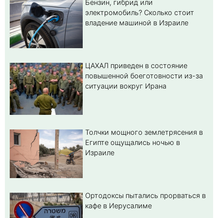
Бензин, гибрид или
электромобиль? Cколько стоит
владение машиной в Израиле
ЦАХАЛ приведен в состояние
повышенной боеготовности из-за
ситуации вокруг Ирана
Толчки мощного землетрясения в
Египте ощущались ночью в
Израиле
Ортодоксы пытались прорваться в
кафе в Иерусалиме