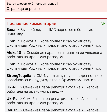
Всего голосов: 642, комментариев 1
Страница опроса »
Последние комментарии
Bacz
→
Бывший лидер ШАС вернется в большую
политику
Liran
→
Бойкот в школе привел к самоубийству
школьницы. Родители подали многомиллионный иск
Aleks48
→
Семейная пара репатриантов из Ашкелона
работала на иранскую разведку
Liran
→
Бойкот в школе привел к самоубийству
школьницы. Родители подали многомиллионный иск
StrongTequila
→
СМИ: достигнуты договоренности о
возобновлении судоходства в Ормузском проливе
Uk-Ru
→
Семейная пара репатриантов из Ашкелона
работала на иранскую разведку
Uk-Ru
→
Семейная пара репатриантов из Ашкелона
работала на иранскую разведку
Dauzh
→
Семейная пара репатриантов из Ашкелона