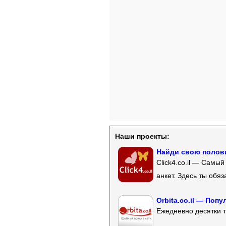
Наши проекты:
Найди свою полови
Click4.co.il — Самы
анкет. Здесь ты обя
Orbita.co.il — Поп
Ежедневно десятки т