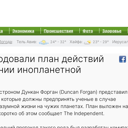
ка
Экономика
Происшествия
Фото
Здоровье
Погода
:
Тель Авив
:
Хайфа
:
Иеруса
24° - 32°
23° - 29°
одовали план действий
нии инопланетной
строном Дункан Форган (Duncan Forgan) представил
, которые должны предпринять ученые в случае
азумной жизни на чужих планетах. План выложен н
 коротко об этом сообщает The Independent.
ледний протокол такого рода был разработан комит