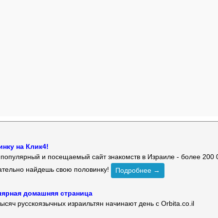
нку на Клик4!
й популярный и посещаемый сайт знакомств в Израиле - более 200 
зательно найдешь свою половинку!
Подробнее →
улярная домашняя страница
ысяч русскоязычных израильтян начинают день с Orbita.co.il