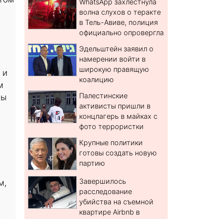
WhatsApp захлестнула
волна слухов о теракте
в Тель-Авиве, полиция
официально опровергла
Эдельштейн заявил о
намерении войти в
широкую правящую
 и
коалицию
м
Палестинские
ны
активисты пришли в
концлагерь в майках с
фото террористки
Крупные политики
готовы создать новую
партию
Завершилось
м,
расследование
убийства на съемной
квартире Airbnb в