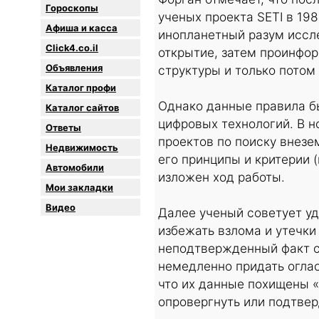
Гороскопы
ученых проекта SETI в 19
Афиша и касса
инопланетный разум иссл
Click4.co.il
открытие, затем проинфо
Объявления
структуры и только потом
Каталог профи
Однако данные правила б
Каталог сайтов
цифровых технологий. В 
Oтветы
проектов по поиску внезе
Недвижимость
его принципы и критерии 
Автомобили
изложен ход работы.
Мои закладки
Видео
Далее ученый советует у
избежать взлома и утечки
неподтвержденный факт с
немедленно придать оглас
что их данные похищены «
опровергнуть или подтвер