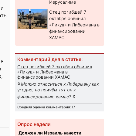
Иерусалиме
ми
Отец погибшей 7
ать
октября обвинил
«Ликуд» и Либермана в
финансировании
ХАМАС
Комментарий дня в статье:
ня
Отец погибшей 7 октября обвинил
в
«Ликуд» и Либермана в
,
финансировании ХАМАС
«
Можно относиться к Либерману как
угодно, но причём тут он к
»
финансированию хамас?
Средняя оценка комментария: 17
Опрос недели
Должен ли Израиль нанести