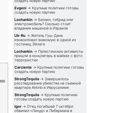
создать новую партию
Evgeni
→
Крупные политики готовы
создать новую партию
Lochankin
→
Бензин, гибрид или
электромобиль? Cколько стоит
владение машиной в Израиле
Uk-Ru
→
Житель Гуш-Дана
изнасиловал знакомую в одной из
гостиниц Эйлата
Lochankin
→
Палестинские активисты
пришли в концлагерь в майках с фото
террористки
Carciente
→
Крупные политики готовы
создать новую партию
StrongTequila
→
Завершилось
000
расследование убийства на съемной
квартире Airbnb в Иерусалиме
StrongTequila
→
Крупные политики
готовы создать новую партию
Igor
→
Отец погибшей 7 октября
обвинил «Ликуд» и Либермана в