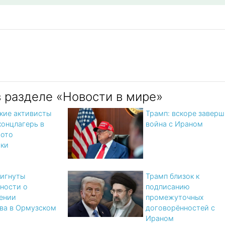
в разделе «Новости в мире»
кие активисты
Трамп: вскоре заверш
концлагерь в
война с Ираном
фото
тки
игнуты
Трамп близок к
ности о
подписанию
ении
промежуточных
ва в Ормузском
договорённостей с
Ираном