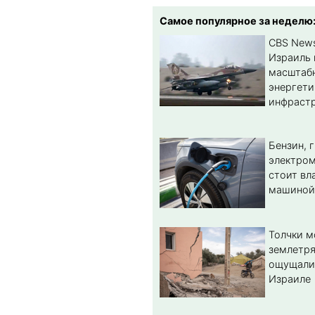
Самое популярное за неделю
CBS New
Израиль 
масштабн
энергет
инфрастр
Бензин, 
электром
стоит вл
машиной
Толчки 
землетря
ощущали
Израиле