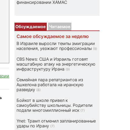
финансировании ХАМАС
Обсуждаемое
Читаемое
Самое обсуждаемое за неделю
В Израиле выросли темпы эмиграции
населения, уезжают профессионалы
(9)
CBS News: США и Израиль готовят
масштабную атаку на энергетическую
инфраструктуру Ирана
(9)
арии
Семейная пара репатриантов из
Ашкелона работала на иранскую
разведку
(8)
ь
Бойкот в школе привел к
самоубийству школьницы. Родители
подали многомиллионный иск
(7)
Ynet: Трамп отменил запланированные
удары по Ирану
(7)