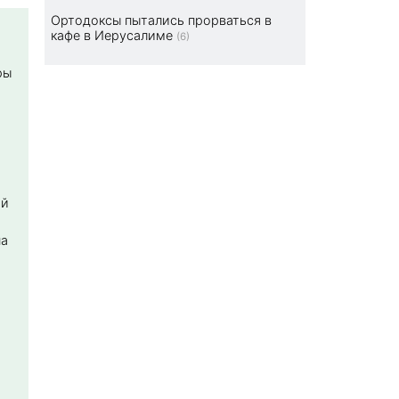
Ортодоксы пытались прорваться в
кафе в Иерусалиме
(6)
ры
ой
на