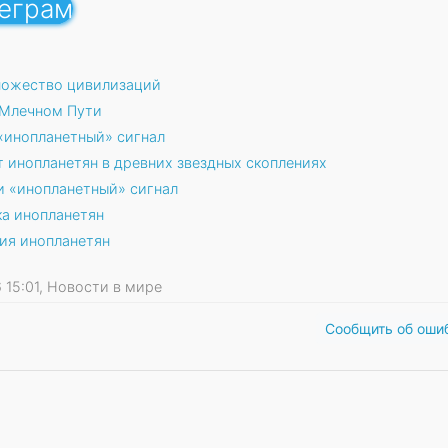
леграм
ножество цивилизаций
 Млечном Пути
«инопланетный» сигнал
 инопланетян в древних звездных скоплениях
и «инопланетный» сигнал
а инопланетян
ния инопланетян
6 15:01, Новости в мире
Сообщить об оши