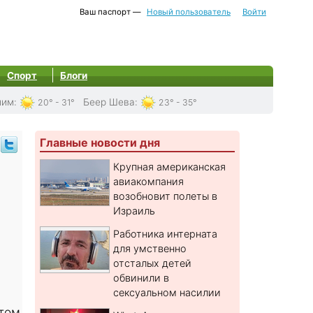
Ваш паспорт —
Новый пользователь
Войти
Спорт
Блоги
лим
:
Беер Шева
:
20° - 31°
23° - 35°
Главные новости дня
Крупная американская
авиакомпания
возобновит полеты в
Израиль
Работника интерната
для умственно
а
отсталых детей
обвинили в
сексуальном насилии
етом