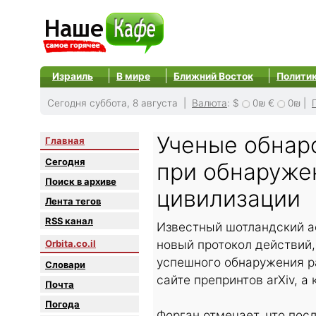
Израиль
В мире
Ближний Восток
Полити
Сегодня суббота, 8 августа |
Валюта
:
$
0₪
€
0₪
|
Ученые обнар
Главная
Сегодня
при обнаруже
Поиск в архиве
цивилизации
Лента тегов
RSS канал
Известный шотландский а
новый протокол действий
Orbita.co.il
успешного обнаружения р
Словари
сайте препринтов arXiv, а
Почта
Погода
Форган отмечает, что пос