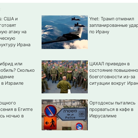
:
s: США и
Ynet: Трамп отменил
готовят
запланированные уда
ую атаку на
по Ирану
ическую
уктуру Ирана
гибрид или
ЦАХАЛ приведен в
обиль? Cколько
состояние повышенн
адение
боеготовности из-за
 в Израиле
ситуации вокруг Ира
мощного
Ортодоксы пытались
сения в Египте
прорваться в кафе в
сь ночью в
Иерусалиме