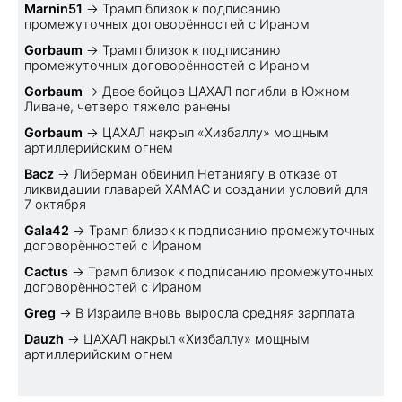
Marnin51
→
Трамп близок к подписанию
промежуточных договорённостей с Ираном
Gorbaum
→
Трамп близок к подписанию
промежуточных договорённостей с Ираном
Gorbaum
→
Двое бойцов ЦАХАЛ погибли в Южном
Ливане, четверо тяжело ранены
Gorbaum
→
ЦАХАЛ накрыл «Хизбаллу» мощным
артиллерийским огнем
Bacz
→
Либерман обвинил Нетаниягу в отказе от
ликвидации главарей ХАМАС и создании условий для
7 октября
Gala42
→
Трамп близок к подписанию промежуточных
договорённостей с Ираном
Cactus
→
Трамп близок к подписанию промежуточных
договорённостей с Ираном
Greg
→
В Израиле вновь выросла средняя зарплата
Dauzh
→
ЦАХАЛ накрыл «Хизбаллу» мощным
артиллерийским огнем