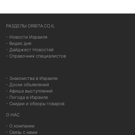
РАЗДЕЛЫ ORBITA.CO.IL
- Новости Израиля
- Видео дня
- Дайджест Новостей
- Справочник специалистов
- Знакомства в Израиле
- Доски объявлений
- Афиша выступлений
- Погода в Израиле
- Скидки и обзоры товаров
О НАС
- О компании
- Связь с нами