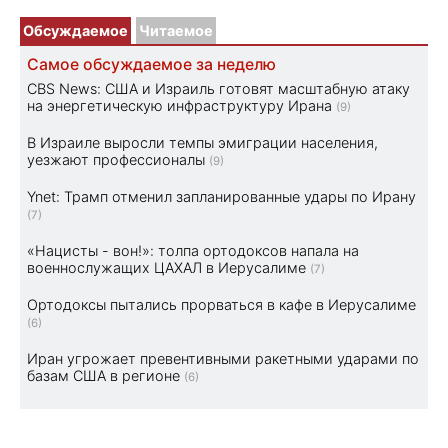
Обсуждаемое
Читаемое
Самое обсуждаемое за неделю
CBS News: США и Израиль готовят масштабную атаку
на энергетическую инфраструктуру Ирана
(9)
В Израиле выросли темпы эмиграции населения,
уезжают профессионалы
(9)
Ynet: Трамп отменил запланированные удары по Ирану
(7)
«Нацисты - вон!»: толпа ортодоксов напала на
военнослужащих ЦАХАЛ в Иерусалиме
(7)
Ортодоксы пытались прорваться в кафе в Иерусалиме
(6)
Иран угрожает превентивными ракетными ударами по
базам США в регионе
(6)