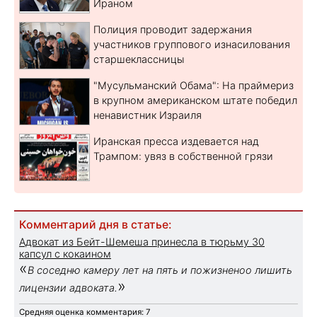
Ираном
Полиция проводит задержания
участников группового изнасилования
старшеклассницы
"Мусульманский Обама": На праймериз
в крупном американском штате победил
ненавистник Израиля
Иранская пресса издевается над
Трампом: увяз в собственной грязи
Комментарий дня в статье:
Адвокат из Бейт-Шемеша принесла в тюрьму 30
капсул с кокаином
«
В соседню камеру лет на пять и пожизненоо лишить
»
лицензии адвоката.
Средняя оценка комментария: 7