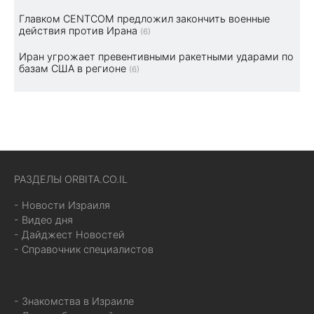
Главком CENTCOM предложил закончить военные
действия против Ирана
(6)
Иран угрожает превентивными ракетными ударами по
базам США в регионе
(6)
РАЗДЕЛЫ ORBITA.CO.IL
- Новости Израиля
- Видео дня
- Дайджест Новостей
- Справочник специалистов
- Знакомства в Израиле