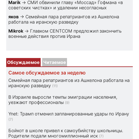
Marik
→
СМИ обвинили главу «Моссад» Гофмана «в
советских чистках» и удалении несогласных
яков
→
Семейная пара репатриантов из Ашкелона
работала на иранскую разведку
Mikrok
→
Главком CENTCOM предложил закончить
военные действия против Ирана
Обсуждаемое
Читаемое
Самое обсуждаемое за неделю
Семейная пара репатриантов из Ашкелона работала на
иранскую разведку
(11)
В Израиле выросли темпы эмиграции населения,
уезжают профессионалы
(9)
Ynet: Трамп отменил запланированные удары по Ирану
(7)
Бойкот в школе привел к самоубийству школьницы.
Родители подали многомиллионный иск
(7)