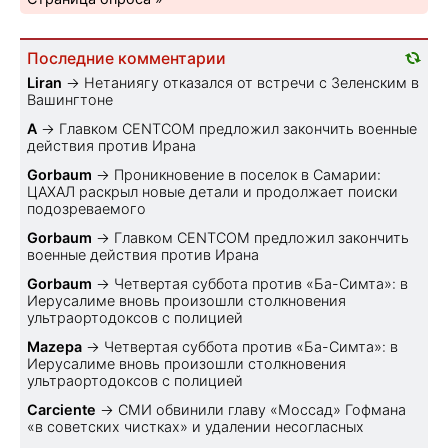
Последние комментарии
Liran
→
Нетаниягу отказался от встречи с Зеленским в
Вашингтоне
A
→
Главком CENTCOM предложил закончить военные
действия против Ирана
Gorbaum
→
Проникновение в поселок в Самарии:
ЦАХАЛ раскрыл новые детали и продолжает поиски
подозреваемого
Gorbaum
→
Главком CENTCOM предложил закончить
военные действия против Ирана
Gorbaum
→
Четвертая суббота против «Ба-Симта»: в
Иерусалиме вновь произошли столкновения
ультраортодоксов с полицией
Mazepa
→
Четвертая суббота против «Ба-Симта»: в
Иерусалиме вновь произошли столкновения
ультраортодоксов с полицией
Carciente
→
СМИ обвинили главу «Моссад» Гофмана
«в советских чистках» и удалении несогласных