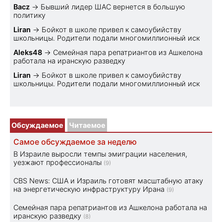
Bacz
→
Бывший лидер ШАС вернется в большую
политику
Liran
→
Бойкот в школе привел к самоубийству
школьницы. Родители подали многомиллионный иск
Aleks48
→
Семейная пара репатриантов из Ашкелона
работала на иранскую разведку
Liran
→
Бойкот в школе привел к самоубийству
школьницы. Родители подали многомиллионный иск
Обсуждаемое
Читаемое
Самое обсуждаемое за неделю
В Израиле выросли темпы эмиграции населения,
уезжают профессионалы
(9)
CBS News: США и Израиль готовят масштабную атаку
на энергетическую инфраструктуру Ирана
(9)
Семейная пара репатриантов из Ашкелона работала на
иранскую разведку
(8)