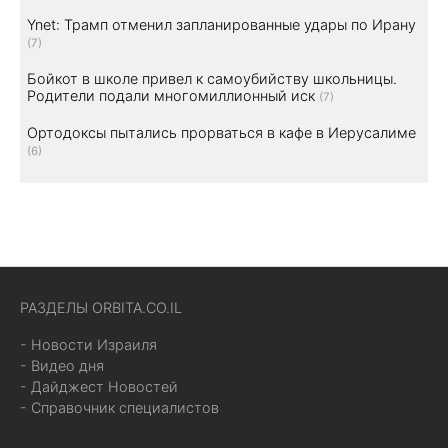
Ynet: Трамп отменил запланированные удары по Ирану
(7)
Бойкот в школе привел к самоубийству школьницы.
Родители подали многомиллионный иск
(7)
Ортодоксы пытались прорваться в кафе в Иерусалиме
(6)
РАЗДЕЛЫ ORBITA.CO.IL
- Новости Израиля
- Видео дня
- Дайджест Новостей
- Справочник специалистов