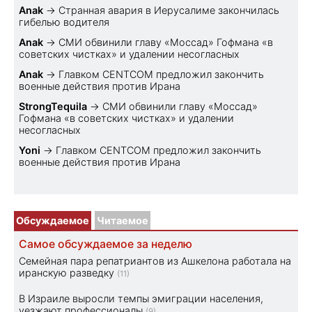
Anak
→
Странная авария в Иерусалиме закончилась
гибелью водителя
Anak
→
СМИ обвинили главу «Моссад» Гофмана «в
советских чистках» и удалении несогласных
Anak
→
Главком CENTCOM предложил закончить
военные действия против Ирана
StrongTequila
→
СМИ обвинили главу «Моссад»
Гофмана «в советских чистках» и удалении
несогласных
Yoni
→
Главком CENTCOM предложил закончить
военные действия против Ирана
Обсуждаемое
Читаемое
Самое обсуждаемое за неделю
Семейная пара репатриантов из Ашкелона работала на
иранскую разведку
(11)
В Израиле выросли темпы эмиграции населения,
уезжают профессионалы
(9)