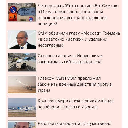
Четвертая суббота против «Ба-Симта»:
в Иерусалиме вновь произошли
столкновения ультраортодоксов с
полицией
СМИ обвинили главу «Моссад» Гофмана
«в советских чистках» и удалении
несогласных
Странная авария в Иерусалиме
закончилась гибелью водителя
Главком CENTCOM предложил
закончить военные действия против
Ирана
Крупная американская авиакомпания
возобновит полеты в Израиль
Работника интерната для умственно