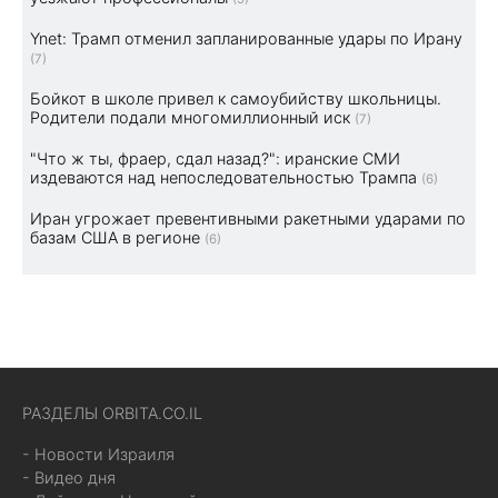
Ynet: Трамп отменил запланированные удары по Ирану
(7)
Бойкот в школе привел к самоубийству школьницы.
Родители подали многомиллионный иск
(7)
"Что ж ты, фраер, сдал назад?": иранские СМИ
издеваются над непоследовательностью Трампа
(6)
Иран угрожает превентивными ракетными ударами по
базам США в регионе
(6)
РАЗДЕЛЫ ORBITA.CO.IL
- Новости Израиля
- Видео дня