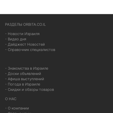
РАЗДЕЛЫ ORBITA.CO.IL
- Новости Израиля
- Видео дня
- Дайджест Новостей
- Справочник специалистов
- Знакомства в Израиле
- Доски объявлений
- Афиша выступлений
- Погода в Израиле
- Скидки и обзоры товаров
О НАС
- О компании