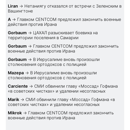
Liran
→
Нетаниягу отказался от встречи с Зеленским в
Вашингтоне
A
→
Главком CENTCOM предложил закончить военные
действия против Ирана
Gorbaum
→
ЦАХАЛ разыскивает боевика на
территории поселения в Самарии
Gorbaum
→
Главком CENTCOM предложил закончить
военные действия против Ирана
Gorbaum
→
В Иерусалиме вновь произошли
столкновения ортодоксов с полицией
Mazepa
→
В Иерусалиме вновь произошли
столкновения ортодоксов с полицией
Carciente
→
СМИ обвинили главу «Моссад» Гофмана
«в советских чистках» и удалении несогласных
Marik
→
СМИ обвинили главу «Моссад» Гофмана «в
советских чистках» и удалении несогласных
Mikrok
→
Главком CENTCOM предложил закончить
военные действия против Ирана