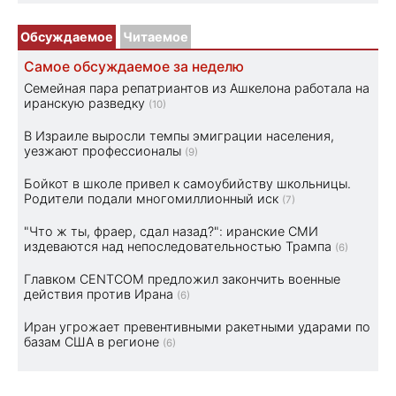
Обсуждаемое
Читаемое
Самое обсуждаемое за неделю
Семейная пара репатриантов из Ашкелона работала на
иранскую разведку
(10)
В Израиле выросли темпы эмиграции населения,
уезжают профессионалы
(9)
Бойкот в школе привел к самоубийству школьницы.
Родители подали многомиллионный иск
(7)
"Что ж ты, фраер, сдал назад?": иранские СМИ
издеваются над непоследовательностью Трампа
(6)
Главком CENTCOM предложил закончить военные
действия против Ирана
(6)
Иран угрожает превентивными ракетными ударами по
базам США в регионе
(6)