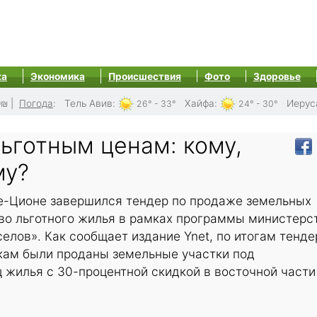
ка
Экономика
Происшествия
Фото
Здоровье
0₪
|
Погода
:
Тель Авив
:
Хайфа
:
Иерус
26° - 33°
24° - 30°
ьготным ценам: кому,
му?
ле-Ционе завершился тендер по продаже земельных
тво льготного жилья в рамках программы министерс
елов». Как сообщает издание Ynet, по итогам тенде
ам были проданы земельные участки под
 жилья с 30-процентной скидкой в восточной части