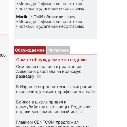
«Моссад» Гофмана «в советских
чистках» и удалении несогласных
Marik
→
СМИ обвинили главу
«Моссад» Гофмана «в советских
чистках» и удалении несогласных
Обсуждаемое
Читаемое
000
Самое обсуждаемое за неделю
Семейная пара репатриантов из
Ашкелона работала на иранскую
разведку
(10)
В Израиле выросли темпы эмиграции
населения, уезжают профессионалы
(9)
Бойкот в школе привел к
самоубийству школьницы. Родители
подали многомиллионный иск
(7)
Главком CENTCOM предложил
закончить военные действия против