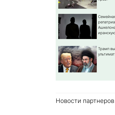
Семейная
репатриа
Ашкелона
иранскую
Трамп вы
ультимат
Новости партнеров