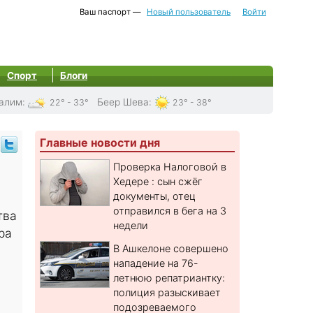
Ваш паспорт —
Новый пользователь
Войти
Спорт
Блоги
алим
:
Беер Шева
:
22° - 33°
23° - 38°
Главные новости дня
Проверка Налоговой в
Хедере : сын сжёг
документы, отец
отправился в бега на 3
тва
недели
ра
В Ашкелоне совершено
нападение на 76-
летнюю репатриантку:
полиция разыскивает
подозреваемого