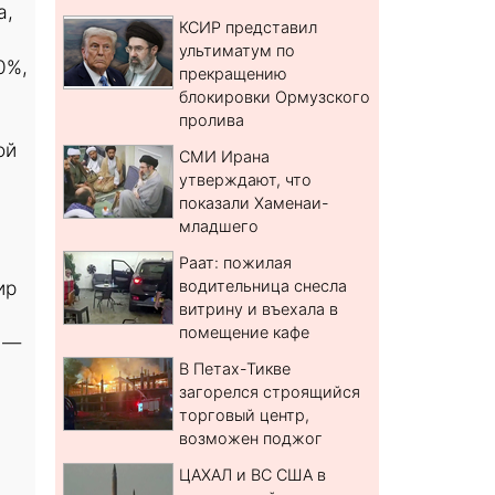
а,
КСИР представил
ультиматум по
0%,
прекращению
блокировки Ормузского
пролива
ой
СМИ Ирана
утверждают, что
показали Хаменаи-
младшего
Раат: пожилая
ир
водительница снесла
витрину и въехала в
помещение кафе
н —
В Петах-Тикве
загорелся строящийся
торговый центр,
возможен поджог
ЦАХАЛ и ВС США в