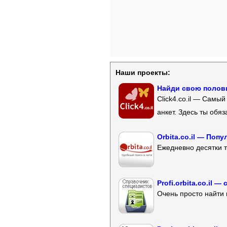
Наши проекты:
Найди свою полови
Click4.co.il — Самы
анкет. Здесь ты обя
Orbita.co.il — Поп
Ежедневно десятки т
Profi.orbita.co.il
Очень просто найти 