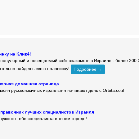
нку на Клик4!
й популярный и посещаемый сайт знакомств в Израиле - более 200 
зательно найдешь свою половинку!
Подробнее →
улярная домашняя страница
ысяч русскоязычных израильтян начинают день с Orbita.co.il
 — справочник лучших специалистов Израиля
нужного тебе специалиста в твоем городе!