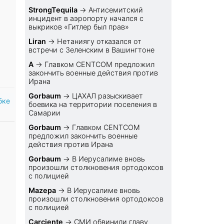
StrongTequila
→
Антисемитский
инцидент в аэропорту начался с
выкриков «Гитлер был прав»
Liran
→
Нетаниягу отказался от
встречи с Зеленским в Вашингтоне
A
→
Главком CENTCOM предложил
закончить военные действия против
Ирана
Gorbaum
→
ЦАХАЛ разыскивает
бке
боевика на территории поселения в
Самарии
Gorbaum
→
Главком CENTCOM
предложил закончить военные
действия против Ирана
Gorbaum
→
В Иерусалиме вновь
произошли столкновения ортодоксов
с полицией
Mazepa
→
В Иерусалиме вновь
произошли столкновения ортодоксов
с полицией
Carciente
→
СМИ обвинили главу