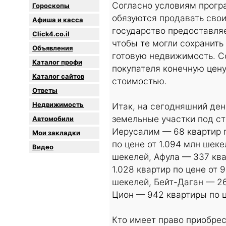
Согласно условиям прогр
Гороскопы
обязуются продавать свои
Афиша и касса
государство предоставля
Click4.co.il
чтобы те могли сохранить
Объявления
готовую недвижимость. С
Каталог профи
покупателя конечную цен
Каталог сайтов
стоимостью.
Oтветы
Недвижимость
Итак, на сегодняшний де
земельные участки под ст
Автомобили
Иерусалим — 68 квартир п
Мои закладки
по цене от 1.094 млн шек
Видео
шекелей, Афула — 337 ква
1.028 квартир по цене от
шекелей, Бейт-Даган — 26
Цион — 942 квартиры по ц
Кто имеет право приобре