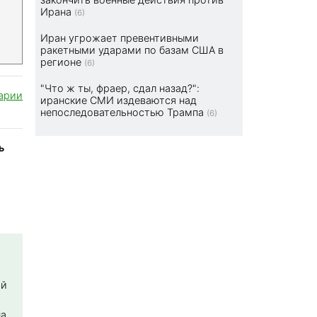
Ирана
(6)
Иран угрожает превентивными
ракетными ударами по базам США в
регионе
(6)
"Что ж ты, фраер, сдал назад?":
арии
иранские СМИ издеваются над
непоследовательностью Трампа
(6)
ь
ой
на