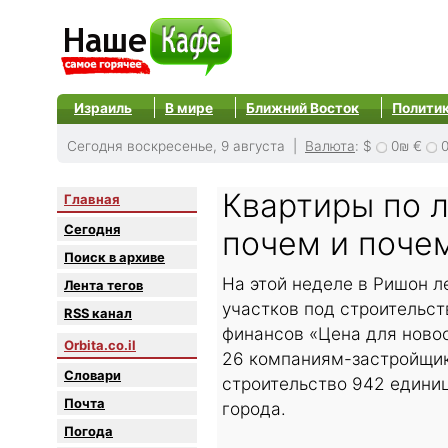
Израиль
В мире
Ближний Восток
Полити
Сегодня воскресенье, 9 августа |
Валюта
:
$
0₪
€
Квартиры по л
Главная
Сегодня
почем и поче
Поиск в архиве
На этой неделе в Ришон 
Лента тегов
участков под строительс
RSS канал
финансов «Цена для новос
Orbita.co.il
26 компаниям-застройщик
Словари
строительство 942 единиц
Почта
города.
Погода