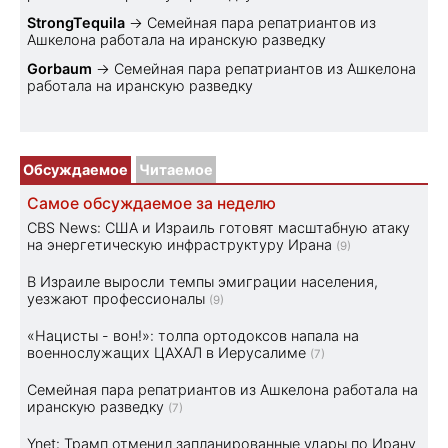
StrongTequila
→
Семейная пара репатриантов из
Ашкелона работала на иранскую разведку
Gorbaum
→
Семейная пара репатриантов из Ашкелона
работала на иранскую разведку
Обсуждаемое
Читаемое
Самое обсуждаемое за неделю
CBS News: США и Израиль готовят масштабную атаку
на энергетическую инфраструктуру Ирана
(9)
В Израиле выросли темпы эмиграции населения,
уезжают профессионалы
(9)
«Нацисты - вон!»: толпа ортодоксов напала на
военнослужащих ЦАХАЛ в Иерусалиме
(7)
Семейная пара репатриантов из Ашкелона работала на
иранскую разведку
(7)
Ynet: Трамп отменил запланированные удары по Ирану