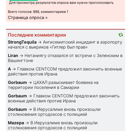
Для просмотра результатов опроса вам нужно проголосовать
Всего голосов: 888, комментариев 1
Страница опроса »
Последние комментарии
StrongTequila
→
Антисемитский инцидент в аэропорту
начался с выкриков «Гитлер был прав»
Liran
→
Нетаниягу отказался от встречи с Зеленским в
Вашингтоне
A
→
Главком CENTCOM предложил закончить военные
действия против Ирана
Gorbaum
→
ЦАХАЛ разыскивает боевика на
территории поселения в Самарии
Gorbaum
→
Главком CENTCOM предложил закончить
военные действия против Ирана
Gorbaum
→
В Иерусалиме вновь произошли
столкновения ортодоксов с полицией
Mazepa
→
В Иерусалиме вновь произошли
столкновения ортодоксов с полицией