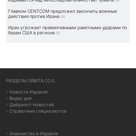
(6)
Главком CENTCOM предложил закончить военные
действия против Ирана
(6)
Иран угрожает превентивными ракетными ударами по
базам США в регионе
(6)
РАЗДЕЛЫ ORBITA.CO.IL
- Новости Израиля
- Видео дня
- Дайджест Новостей
- Справочник специалистов
- Знакомства в Израиле