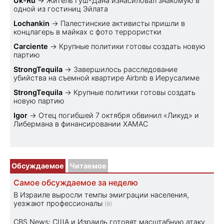
Uk-Ru
→
Житель Гуш-Дана изнасиловал знакомую в
одной из гостиниц Эйлата
Lochankin
→
Палестинские активисты пришли в
концлагерь в майках с фото террористки
Carciente
→
Крупные политики готовы создать новую
партию
StrongTequila
→
Завершилось расследование
убийства на съемной квартире Airbnb в Иерусалиме
StrongTequila
→
Крупные политики готовы создать
новую партию
Igor
→
Отец погибшей 7 октября обвинил «Ликуд» и
Либермана в финансировании ХАМАС
Обсуждаемое
Читаемое
Самое обсуждаемое за неделю
В Израиле выросли темпы эмиграции населения,
уезжают профессионалы
(9)
CBS News: США и Израиль готовят масштабную атаку