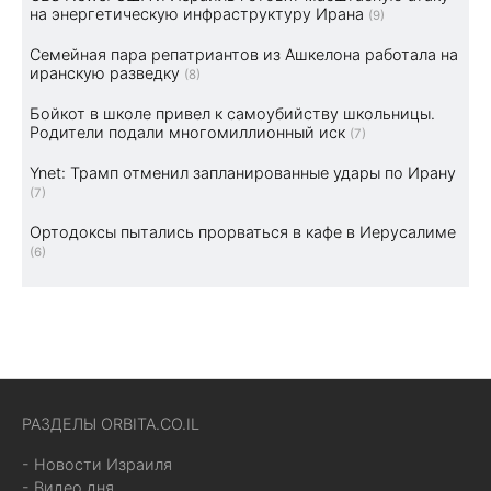
на энергетическую инфраструктуру Ирана
(9)
Семейная пара репатриантов из Ашкелона работала на
иранскую разведку
(8)
Бойкот в школе привел к самоубийству школьницы.
Родители подали многомиллионный иск
(7)
Ynet: Трамп отменил запланированные удары по Ирану
(7)
Ортодоксы пытались прорваться в кафе в Иерусалиме
(6)
РАЗДЕЛЫ ORBITA.CO.IL
- Новости Израиля
- Видео дня