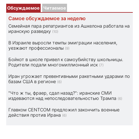
Обсуждаемое
Читаемое
Самое обсуждаемое за неделю
Семейная пара репатриантов из Ашкелона работала на
иранскую разведку
(10)
В Израиле выросли темпы эмиграции населения,
уезжают профессионалы
(9)
Бойкот в школе привел к самоубийству школьницы.
Родители подали многомиллионный иск
(7)
Иран угрожает превентивными ракетными ударами по
базам США в регионе
(6)
"Что ж ты, фраер, сдал назад?": иранские СМИ
издеваются над непоследовательностью Трампа
(6)
Главком CENTCOM предложил закончить военные
действия против Ирана
(6)