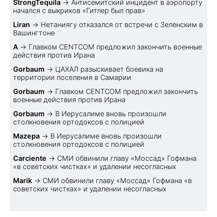
StrongTequila
→
Антисемитский инцидент в аэропорту
начался с выкриков «Гитлер был прав»
Liran
→
Нетаниягу отказался от встречи с Зеленским в
Вашингтоне
A
→
Главком CENTCOM предложил закончить военные
действия против Ирана
Gorbaum
→
ЦАХАЛ разыскивает боевика на
территории поселения в Самарии
Gorbaum
→
Главком CENTCOM предложил закончить
военные действия против Ирана
Gorbaum
→
В Иерусалиме вновь произошли
столкновения ортодоксов с полицией
Mazepa
→
В Иерусалиме вновь произошли
столкновения ортодоксов с полицией
Carciente
→
СМИ обвинили главу «Моссад» Гофмана
«в советских чистках» и удалении несогласных
Marik
→
СМИ обвинили главу «Моссад» Гофмана «в
советских чистках» и удалении несогласных