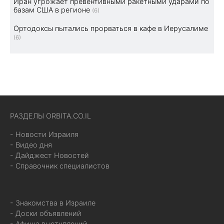
Иран угрожает превентивными ракетными ударами по
базам США в регионе
(6)
Ортодоксы пытались прорваться в кафе в Иерусалиме
(6)
РАЗДЕЛЫ ORBITA.CO.IL
- Новости Израиля
- Видео дня
- Дайджест Новостей
- Справочник специалистов
- Знакомства в Израиле
- Доски объявлений
- Афиша выступлений