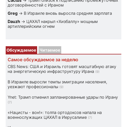
Cactus
→
Трамп близок к подписанию промежуточных
договорённостей с Ираном
Greg
→
В Израиле вновь выросла средняя зарплата
Dauzh
→
ЦАХАЛ накрыл «Хизбаллу» мощным
артиллерийским огнем
Обсуждаемое
Читаемое
Самое обсуждаемое за неделю
CBS News: США и Израиль готовят масштабную атаку
на энергетическую инфраструктуру Ирана
(9)
В Израиле выросли темпы эмиграции населения,
уезжают профессионалы
(9)
Ynet: Трамп отменил запланированные удары по Ирану
(7)
«Нацисты - вон!»: толпа ортодоксов напала на
военнослужащих ЦАХАЛ в Иерусалиме
(7)