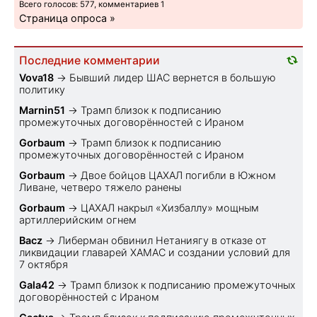
Всего голосов: 577, комментариев 1
Страница опроса »
Последние комментарии
Vova18
→
Бывший лидер ШАС вернется в большую
политику
Marnin51
→
Трамп близок к подписанию
промежуточных договорённостей с Ираном
Gorbaum
→
Трамп близок к подписанию
промежуточных договорённостей с Ираном
Gorbaum
→
Двое бойцов ЦАХАЛ погибли в Южном
Ливане, четверо тяжело ранены
Gorbaum
→
ЦАХАЛ накрыл «Хизбаллу» мощным
артиллерийским огнем
Bacz
→
Либерман обвинил Нетаниягу в отказе от
ликвидации главарей ХАМАС и создании условий для
7 октября
Gala42
→
Трамп близок к подписанию промежуточных
договорённостей с Ираном