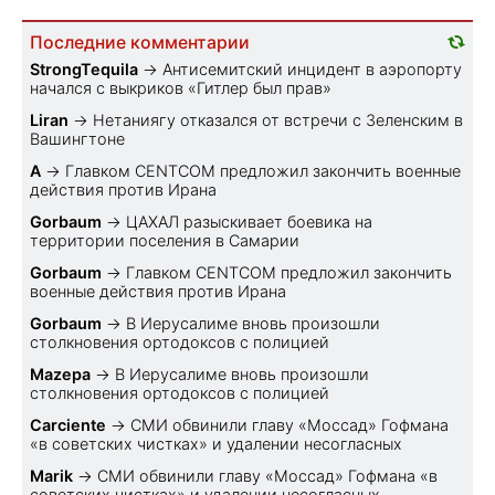
Последние комментарии
StrongTequila
→
Антисемитский инцидент в аэропорту
начался с выкриков «Гитлер был прав»
Liran
→
Нетаниягу отказался от встречи с Зеленским в
Вашингтоне
A
→
Главком CENTCOM предложил закончить военные
действия против Ирана
Gorbaum
→
ЦАХАЛ разыскивает боевика на
территории поселения в Самарии
Gorbaum
→
Главком CENTCOM предложил закончить
военные действия против Ирана
Gorbaum
→
В Иерусалиме вновь произошли
столкновения ортодоксов с полицией
Mazepa
→
В Иерусалиме вновь произошли
столкновения ортодоксов с полицией
Carciente
→
СМИ обвинили главу «Моссад» Гофмана
«в советских чистках» и удалении несогласных
Marik
→
СМИ обвинили главу «Моссад» Гофмана «в
советских чистках» и удалении несогласных