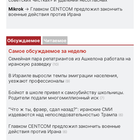
Mikrok
→
Главком CENTCOM предложил закончить
военные действия против Ирана
Обсуждаемое
Читаемое
Самое обсуждаемое за неделю
Семейная пара репатриантов из Ашкелона работала на
иранскую разведку
(10)
В Израиле выросли темпы эмиграции населения,
уезжают профессионалы
(9)
Бойкот в школе привел к самоубийству школьницы.
Родители подали многомиллионный иск
(7)
"Что ж ты, фраер, сдал назад?": иранские СМИ
издеваются над непоследовательностью Трампа
(6)
Главком CENTCOM предложил закончить военные
действия против Ирана
(6)