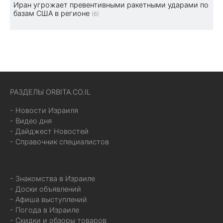
Иран угрожает превентивными ракетными ударами по
базам США в регионе
(6)
РАЗДЕЛЫ ORBITA.CO.IL
- Новости Израиля
- Видео дня
- Дайджест Новостей
- Справочник специалистов
- Знакомства в Израиле
- Доски объявлений
- Афиша выступлений
- Погода в Израиле
- Скидки и обзоры товаров