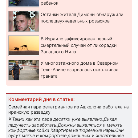
ребенок
Останки жителя Димоны обнаружили
после двухнедельных розысков
В Израиле зафиксирован первый
смертельный случай от лихорадки
Западного Нила
У многоэтажного дома в Северном
Тель-Авиве взорвалась осколочная
граната
Комментарий дня в статье:
Семейная пара репатриантов из Ашкелона работала на
иранскую разведку
«
Таких как эта пара десятки уже выявлено.Дикая
падучесть заработать.Должны выявляться и менять
комфортные койки Квартиры на тюремные нары.Они
будут мягче и комфортнее домашних и желательнее