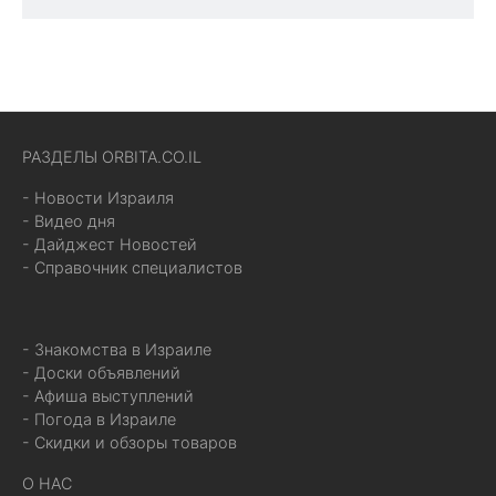
РАЗДЕЛЫ ORBITA.CO.IL
- Новости Израиля
- Видео дня
- Дайджест Новостей
- Справочник специалистов
- Знакомства в Израиле
- Доски объявлений
- Афиша выступлений
- Погода в Израиле
- Скидки и обзоры товаров
О НАС