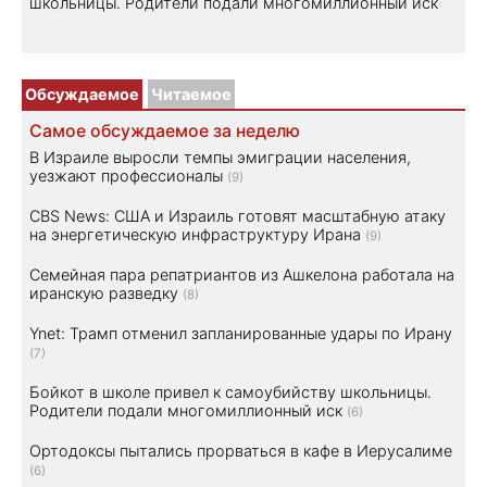
школьницы. Родители подали многомиллионный иск
Обсуждаемое
Читаемое
Самое обсуждаемое за неделю
В Израиле выросли темпы эмиграции населения,
уезжают профессионалы
(9)
CBS News: США и Израиль готовят масштабную атаку
на энергетическую инфраструктуру Ирана
(9)
Семейная пара репатриантов из Ашкелона работала на
иранскую разведку
(8)
Ynet: Трамп отменил запланированные удары по Ирану
(7)
Бойкот в школе привел к самоубийству школьницы.
Родители подали многомиллионный иск
(6)
Ортодоксы пытались прорваться в кафе в Иерусалиме
(6)