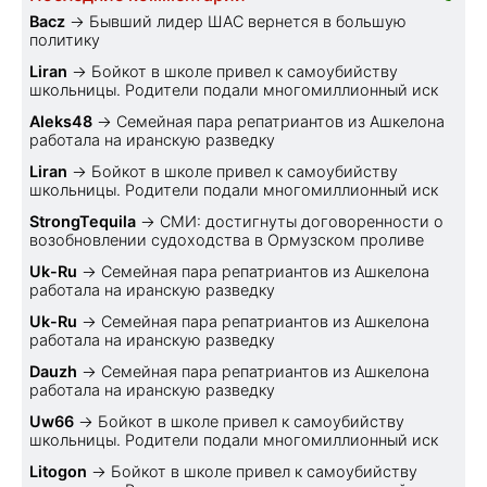
Bacz
→
Бывший лидер ШАС вернется в большую
политику
Liran
→
Бойкот в школе привел к самоубийству
школьницы. Родители подали многомиллионный иск
Aleks48
→
Семейная пара репатриантов из Ашкелона
работала на иранскую разведку
Liran
→
Бойкот в школе привел к самоубийству
школьницы. Родители подали многомиллионный иск
StrongTequila
→
СМИ: достигнуты договоренности о
возобновлении судоходства в Ормузском проливе
Uk-Ru
→
Семейная пара репатриантов из Ашкелона
работала на иранскую разведку
Uk-Ru
→
Семейная пара репатриантов из Ашкелона
работала на иранскую разведку
Dauzh
→
Семейная пара репатриантов из Ашкелона
работала на иранскую разведку
Uw66
→
Бойкот в школе привел к самоубийству
школьницы. Родители подали многомиллионный иск
Litogon
→
Бойкот в школе привел к самоубийству