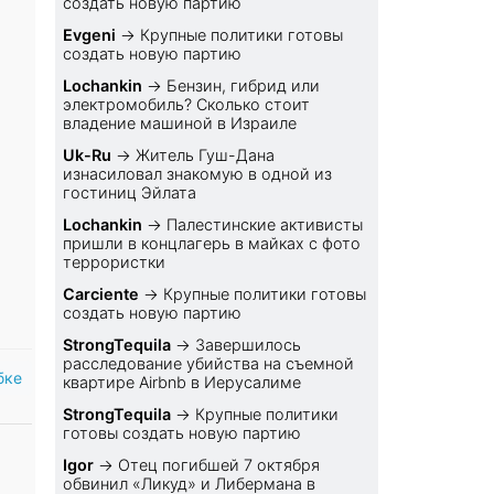
создать новую партию
Evgeni
→
Крупные политики готовы
создать новую партию
Lochankin
→
Бензин, гибрид или
электромобиль? Cколько стоит
владение машиной в Израиле
Uk-Ru
→
Житель Гуш-Дана
изнасиловал знакомую в одной из
гостиниц Эйлата
Lochankin
→
Палестинские активисты
пришли в концлагерь в майках с фото
террористки
Carciente
→
Крупные политики готовы
создать новую партию
StrongTequila
→
Завершилось
расследование убийства на съемной
бке
квартире Airbnb в Иерусалиме
StrongTequila
→
Крупные политики
готовы создать новую партию
Igor
→
Отец погибшей 7 октября
обвинил «Ликуд» и Либермана в