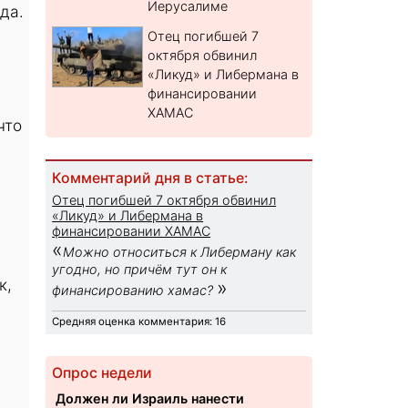
Иерусалиме
да.
Отец погибшей 7
октября обвинил
«Ликуд» и Либермана в
финансировании
ХАМАС
что
Комментарий дня в статье:
Отец погибшей 7 октября обвинил
«Ликуд» и Либермана в
финансировании ХАМАС
«
Можно относиться к Либерману как
угодно, но причём тут он к
к,
»
финансированию хамас?
-
Средняя оценка комментария: 16
Опрос недели
Должен ли Израиль нанести