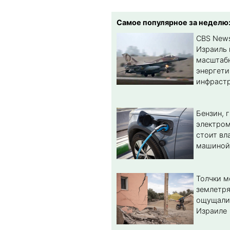
Самое популярное за неделю
CBS New
Израиль 
масштабн
энергет
инфрастр
Бензин, 
электром
стоит вл
машиной
Толчки 
землетря
ощущали
Израиле