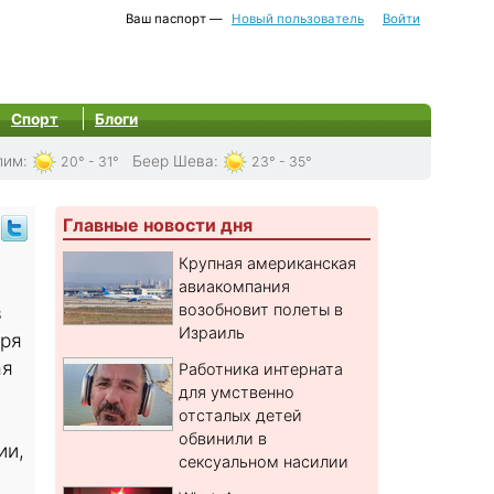
Ваш паспорт —
Новый пользователь
Войти
Спорт
Блоги
лим
:
Беер Шева
:
20° - 31°
23° - 35°
Главные новости дня
Крупная американская
авиакомпания
возобновит полеты в
в
Израиль
тря
ая
Работника интерната
для умственно
отсталых детей
обвинили в
ии,
сексуальном насилии