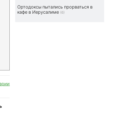
Ортодоксы пытались прорваться в
кафе в Иерусалиме
(6)
арии
ь