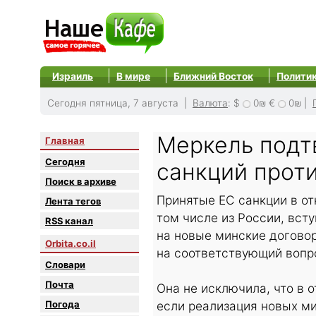
Израиль
В мире
Ближний Восток
Полити
Сегодня пятница, 7 августа |
Валюта
:
$
0₪
€
0₪
|
Меркель подт
Главная
Сегодня
санкций прот
Поиск в архиве
Принятые ЕС санкции в от
Лента тегов
том числе из России, всту
RSS канал
на новые минские договор
Orbita.co.il
на соответствующий вопро
Словари
Почта
Она не исключила, что в 
Погода
если реализация новых ми