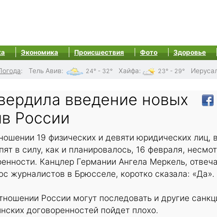
ка
Экономика
Происшествия
Фото
Здоровье
Погода
:
Тель Авив
:
Хайфа
:
Иеруса
24° - 32°
23° - 29°
вердила введение новых
ив России
ношении 19 физических и девяти юридических лиц, 
пят в силу, как и планировалось, 16 февраля, несмо
енности. Канцлер Германии Ангела Меркель, отвеч
с журналистов в Брюсселе, коротко сказала: «Да».
отношении России могут последовать и другие санкц
нских договоренностей пойдет плохо.