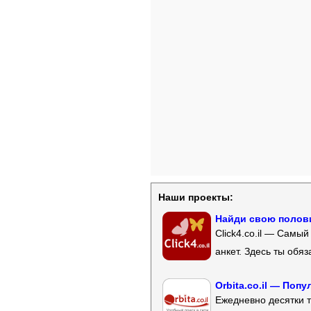
Наши проекты:
Найди свою полови
Click4.co.il — Самы
анкет. Здесь ты обя
Orbita.co.il — Поп
Ежедневно десятки т