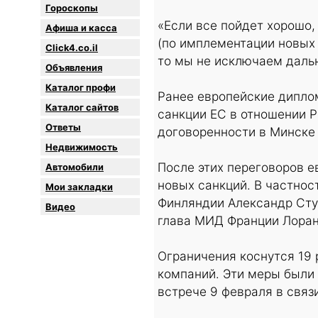
Гороскопы
«Если все пойдет хорошо,
Афиша и касса
(по имплементации новых 
Click4.co.il
то мы не исключаем даль
Объявления
Каталог профи
Ранее европейские дипло
Каталог сайтов
санкции ЕС в отношении Р
Oтветы
договоренности в Минске 
Недвижимость
После этих переговоров е
Автомобили
новых санкций. В частнос
Мои закладки
Финляндии Александр Сту
Видео
глава МИД Франции Лоран
Ограничения коснутся 19 
компаний. Эти меры были
встрече 9 февраля в связ