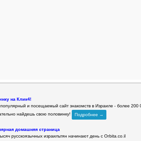
нку на Клик4!
й популярный и посещаемый сайт знакомств в Израиле - более 200 
зательно найдешь свою половинку!
Подробнее →
улярная домашняя страница
ысяч русскоязычных израильтян начинают день с Orbita.co.il