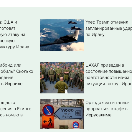
:
s: США и
Ynet: Трамп отменил
готовят
запланированные уда
ую атаку на
по Ирану
ическую
уктуру Ирана
гибрид или
ЦАХАЛ приведен в
обиль? Cколько
состояние повышенн
адение
боеготовности из-за
 в Израиле
ситуации вокруг Ира
мощного
Ортодоксы пытались
сения в Египте
прорваться в кафе в
сь ночью в
Иерусалиме