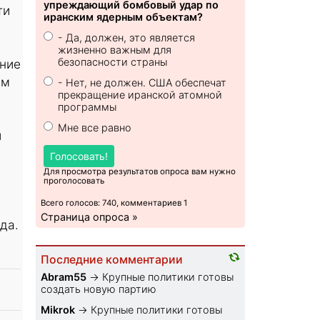
упреждающий бомбовый удар по
ти
иранским ядерным объектам?
- Да, должен, это является
жизненно важным для
безопасности страны
ение
ым
- Нет, не должен. США обеспечат
прекращение иранской атомной
программы
Мне все равно
и
Голосовать!
Для просмотра результатов опроса вам нужно
проголосовать
Всего голосов: 740, комментариев 1
Страница опроса »
да.
Последние комментарии
Abram55
→
Крупные политики готовы
создать новую партию
Mikrok
→
Крупные политики готовы