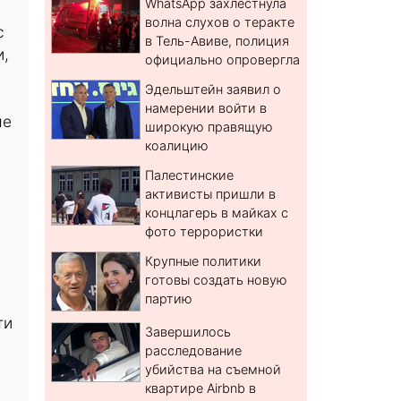
WhatsApp захлестнула
волна слухов о теракте
с
в Тель-Авиве, полиция
и,
официально опровергла
Эдельштейн заявил о
намерении войти в
ые
широкую правящую
коалицию
Палестинские
активисты пришли в
концлагерь в майках с
фото террористки
Крупные политики
готовы создать новую
партию
ти
Завершилось
расследование
убийства на съемной
квартире Airbnb в