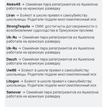
Aleks48
→
Семейная пара репатриантов из Ашкелона
работала на иранскую разведку
Liran
→
Бойкот в школе привел к самоубийству
школьницы. Родители подали многомиллионный иск
StrongTequila
→
СМИ: достигнуты договоренности о
возобновлении судоходства в Ормузском проливе
Uk-Ru
→
Семейная пара репатриантов из Ашкелона
работала на иранскую разведку
Uk-Ru
→
Семейная пара репатриантов из Ашкелона
работала на иранскую разведку
Dauzh
→
Семейная пара репатриантов из Ашкелона
работала на иранскую разведку
Uw66
→
Бойкот в школе привел к самоубийству
школьницы. Родители подали многомиллионный иск
Litogon
→
Бойкот в школе привел к самоубийству
школьницы. Родители подали многомиллионный иск
Samovar
→
Семейная пара репатриантов из Ашкелона
работала на иранскую разведку