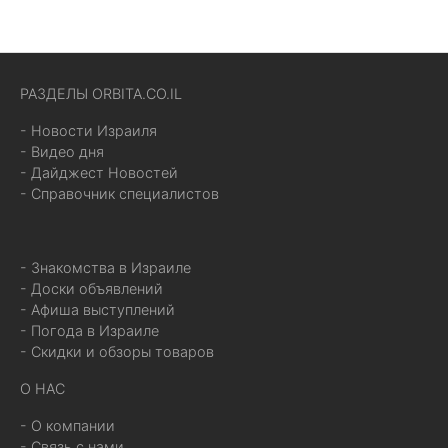
РАЗДЕЛЫ ORBITA.CO.IL
- Новости Израиля
- Видео дня
- Дайджест Новостей
- Справочник специалистов
- Знакомства в Израиле
- Доски объявлений
- Афиша выступлений
- Погода в Израиле
- Скидки и обзоры товаров
О НАС
- О компании
- Связь с нами