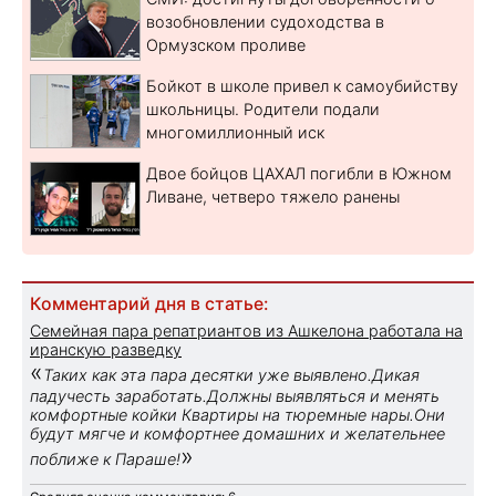
возобновлении судоходства в
Ормузском проливе
Бойкот в школе привел к самоубийству
школьницы. Родители подали
многомиллионный иск
Двое бойцов ЦАХАЛ погибли в Южном
Ливане, четверо тяжело ранены
Комментарий дня в статье:
Семейная пара репатриантов из Ашкелона работала на
иранскую разведку
«
Таких как эта пара десятки уже выявлено.Дикая
падучесть заработать.Должны выявляться и менять
комфортные койки Квартиры на тюремные нары.Они
будут мягче и комфортнее домашних и желательнее
»
поближе к Параше!