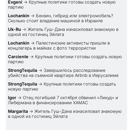
Evgeni
→
Крупные политики готовы создать новую
партию
Lochankin
→
Бензин, гибрид или электромобиль?
Cколько стоит владение машиной в Израиле
Uk-Ru
→
Житель Гуш-Дана изнасиловал знакомую в
одной из гостиниц Эйлата
Lochankin
→
Палестинские активисты пришли в
концлагерь в майках с фото террористки
Carciente
→
Крупные политики готовы создать новую
партию
StrongTequila
→
Завершилось расследование
убийства на съемной квартире Airbnb в Иерусалиме
StrongTequila
→
Крупные политики готовы создать
новую партию
Igor
→
Отец погибшей 7 октября обвинил «Ликуд» и
Либермана в финансировании ХАМАС
Margarita
→
Житель Гуш-Дана изнасиловал знакомую
в одной из гостиниц Эйлата