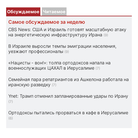
Обсуждаемое
Читаемое
Самое обсуждаемое за неделю
CBS News: США и Израиль готовят масштабную атаку
на энергетическую инфраструктуру Ирана
(9)
В Израиле выросли темпы эмиграции населения,
уезжают профессионалы
(9)
«Нацисты - вон!»: толпа ортодоксов напала на
военнослужащих ЦАХАЛ в Иерусалиме
(7)
Семейная пара репатриантов из Ашкелона работала на
иранскую разведку
(7)
Ynet: Трамп отменил запланированные удары по Ирану
(7)
Ортодоксы пытались прорваться в кафе в Иерусалиме
(6)