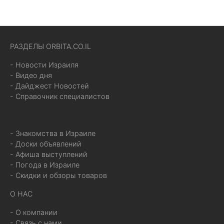
РАЗДЕЛЫ ORBITA.CO.IL
- Новости Израиля
- Видео дня
- Дайджест Новостей
- Справочник специалистов
- Знакомства в Израиле
- Доски объявлений
- Афиша выступлений
- Погода в Израиле
- Скидки и обзоры товаров
О НАС
- О компании
- Связь с нами