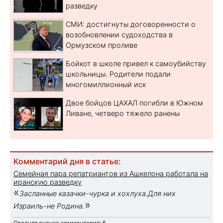
разведку
СМИ: достигнуты договоренности о
возобновлении судоходства в
Ормузском проливе
Бойкот в школе привел к самоубийству
школьницы. Родители подали
многомиллионный иск
Двое бойцов ЦАХАЛ погибли в Южном
Ливане, четверо тяжело ранены
Комментарий дня в статье:
Семейная пара репатриантов из Ашкелона работала на
иранскую разведку
«
Засланные казачки-чурка и хохлуха.Для них
»
Израиль-не Родина.
Средняя оценка комментария: 5