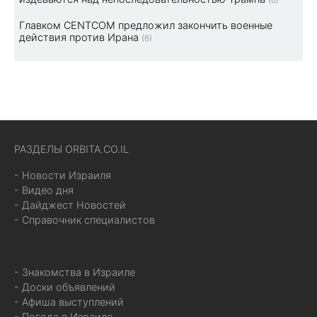
(6)
Главком CENTCOM предложил закончить военные
действия против Ирана
(6)
РАЗДЕЛЫ ORBITA.CO.IL
- Новости Израиля
- Видео дня
- Дайджест Новостей
- Справочник специалистов
- Знакомства в Израиле
- Доски объявлений
- Афиша выступлений
- Погода в Израиле