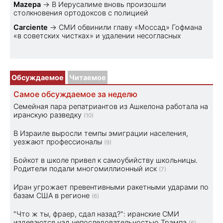
Mazepa
→
В Иерусалиме вновь произошли
столкновения ортодоксов с полицией
Carciente
→
СМИ обвинили главу «Моссад» Гофмана
«в советских чистках» и удалении несогласных
Обсуждаемое
Читаемое
Самое обсуждаемое за неделю
Семейная пара репатриантов из Ашкелона работала на
иранскую разведку
(10)
В Израиле выросли темпы эмиграции населения,
уезжают профессионалы
(9)
Бойкот в школе привел к самоубийству школьницы.
Родители подали многомиллионный иск
(7)
Иран угрожает превентивными ракетными ударами по
базам США в регионе
(6)
"Что ж ты, фраер, сдал назад?": иранские СМИ
издеваются над непоследовательностью Трампа