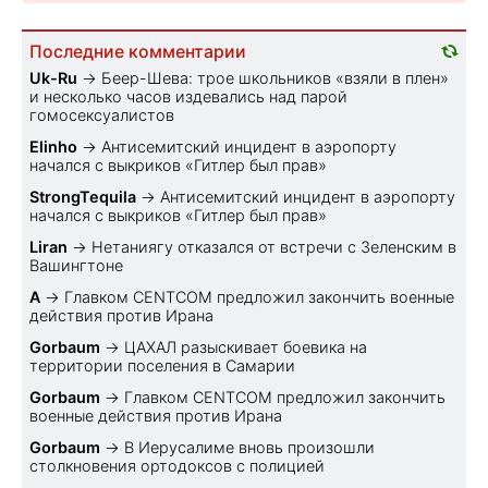
Последние комментарии
Uk-Ru
→
Беер-Шева: трое школьников «взяли в плен»
и несколько часов издевались над парой
гомосексуалистов
Elinho
→
Антисемитский инцидент в аэропорту
начался с выкриков «Гитлер был прав»
StrongTequila
→
Антисемитский инцидент в аэропорту
начался с выкриков «Гитлер был прав»
Liran
→
Нетаниягу отказался от встречи с Зеленским в
Вашингтоне
A
→
Главком CENTCOM предложил закончить военные
действия против Ирана
Gorbaum
→
ЦАХАЛ разыскивает боевика на
территории поселения в Самарии
Gorbaum
→
Главком CENTCOM предложил закончить
военные действия против Ирана
Gorbaum
→
В Иерусалиме вновь произошли
столкновения ортодоксов с полицией