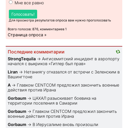
Мне все равно
Голосовать!
Для просмотра результатов опроса вам нужно проголосовать
Всего голосов: 876, комментариев 1
Страница опроса »
Последние комментарии
StrongTequila
→
Антисемитский инцидент в аэропорту
начался с выкриков «Гитлер был прав»
Liran
→
Нетаниягу отказался от встречи с Зеленским в
Вашингтоне
A
→
Главком CENTCOM предложил закончить военные
действия против Ирана
Gorbaum
→
ЦАХАЛ разыскивает боевика на
территории поселения в Самарии
Gorbaum
→
Главком CENTCOM предложил закончить
военные действия против Ирана
Gorbaum
→
В Иерусалиме вновь произошли