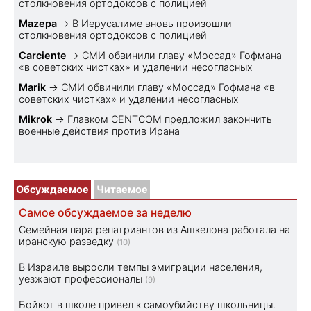
столкновения ортодоксов с полицией
Mazepa
→
В Иерусалиме вновь произошли
столкновения ортодоксов с полицией
Carciente
→
СМИ обвинили главу «Моссад» Гофмана
«в советских чистках» и удалении несогласных
Marik
→
СМИ обвинили главу «Моссад» Гофмана «в
советских чистках» и удалении несогласных
Mikrok
→
Главком CENTCOM предложил закончить
военные действия против Ирана
Обсуждаемое
Читаемое
Самое обсуждаемое за неделю
Семейная пара репатриантов из Ашкелона работала на
иранскую разведку
(10)
В Израиле выросли темпы эмиграции населения,
уезжают профессионалы
(9)
Бойкот в школе привел к самоубийству школьницы.