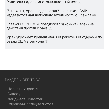
Родители подали многомиллионный иск
(7)
"Что ж ты, фраер, сдал назад?": иранские СМИ
издеваются над непоследовательностью Трампа
(6)
Главком CENTCOM предложил закончить военные
действия против Ирана
(6)
Иран угрожает превентивными ракетными ударами по
базам США в регионе
(6)
РАЗДЕЛЫ ORBITA.CO.IL
- Новости Израиля
- Видео дня
- Дайджест Новостей
- Справочник специалистов