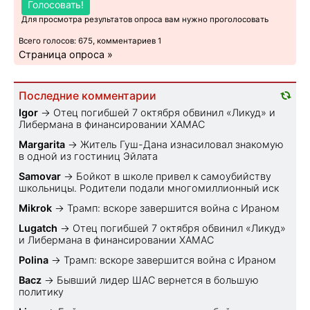
Голосовать!
Для просмотра результатов опроса вам нужно проголосовать
Всего голосов: 675, комментариев 1
Страница опроса »
Последние комментарии
Igor
→
Отец погибшей 7 октября обвинил «Ликуд» и
Либермана в финансировании ХАМАС
Margarita
→
Житель Гуш-Дана изнасиловал знакомую
в одной из гостиниц Эйлата
Samovar
→
Бойкот в школе привел к самоубийству
школьницы. Родители подали многомиллионный иск
Mikrok
→
Трамп: вскоре завершится война с Ираном
Lugatch
→
Отец погибшей 7 октября обвинил «Ликуд»
и Либермана в финансировании ХАМАС
Polina
→
Трамп: вскоре завершится война с Ираном
Bacz
→
Бывший лидер ШАС вернется в большую
политику