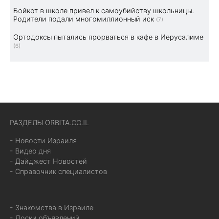
Бойкот в школе привел к самоубийству школьницы.
Родители подали многомиллионный иск
(7)
Ортодоксы пытались прорваться в кафе в Иерусалиме
(6)
РАЗДЕЛЫ ORBITA.CO.IL
- Новости Израиля
- Видео дня
- Дайджест Новостей
- Справочник специалистов
- Знакомства в Израиле
- Доски объявлений