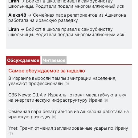
Liran
→
Бойкот в школе привел к самоубийству
школьницы. Родители подали многомиллионный иск
Aleks48
→
Семейная пара репатриантов из Ашкелона
работала на иранскую разведку
Liran
→
Бойкот в школе привел к самоубийству
школьницы. Родители подали многомиллионный иск
Обсуждаемое
Читаемое
Самое обсуждаемое за неделю
В Израиле выросли темпы эмиграции населения,
уезжают профессионалы
(9)
CBS News: США и Израиль готовят масштабную атаку
на энергетическую инфраструктуру Ирана
(9)
Семейная пара репатриантов из Ашкелона работала на
иранскую разведку
(8)
Ynet: Трамп отменил запланированные удары по Ирану
(7)