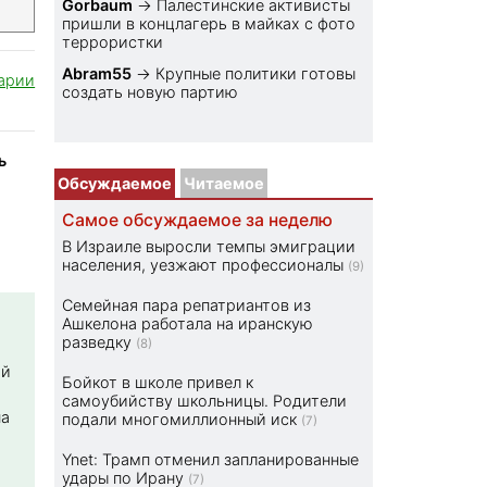
Gorbaum
→
Палестинские активисты
пришли в концлагерь в майках с фото
террористки
Abram55
→
Крупные политики готовы
арии
создать новую партию
ь
Обсуждаемое
Читаемое
Самое обсуждаемое за неделю
В Израиле выросли темпы эмиграции
населения, уезжают профессионалы
(9)
Семейная пара репатриантов из
Ашкелона работала на иранскую
разведку
(8)
ой
Бойкот в школе привел к
самоубийству школьницы. Родители
на
подали многомиллионный иск
(7)
Ynet: Трамп отменил запланированные
удары по Ирану
(7)