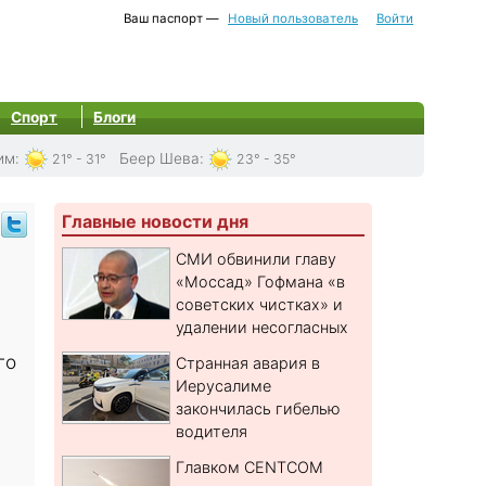
Ваш паспорт —
Новый пользователь
Войти
Спорт
Блоги
им
:
Беер Шева
:
21° - 31°
23° - 35°
Главные новости дня
СМИ обвинили главу
«Моссад» Гофмана «в
советских чистках» и
удалении несогласных
а
го
Странная авария в
Иерусалиме
закончилась гибелью
водителя
Главком CENTCOM