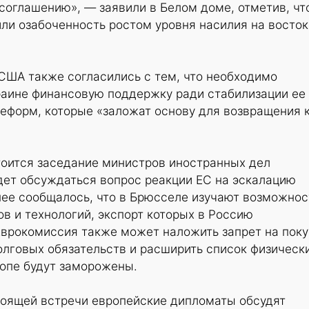
соглашению», — заявили в Белом доме, отметив, чт
ли озабоченность ростом уровня насилия на восток
США также согласились с тем, что необходимо
раине финансовую поддержку ради стабилизации ее
еформ, которые «заложат основу для возвращения 
стоится заседание министров иностранных дел
дет обсуждаться вопрос реакции ЕС на эскалацию
нее сообщалось, что в Брюсселе изучают возможнос
в и технологий, экспорт которых в Россию
Еврокомиссия также может наложить запрет на поку
лговых обязательств и расширить список физическ
ропе будут заморожены.
тоящей встречи европейские дипломаты обсудят