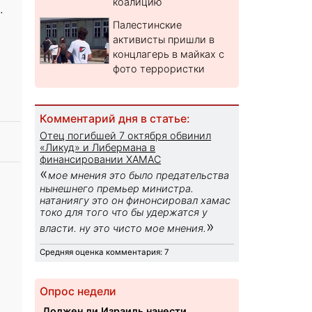
коалицию
.
Палестинские
активисты пришли в
концлагерь в майках с
фото террористки
Комментарий дня в статье:
Отец погибшей 7 октября обвинил
«Ликуд» и Либермана в
финансировании ХАМАС
«
мое мнения это было предательства
нынешнего премьер министра.
натаниягу это он финонсировал хамас
токо для того что бы удержатся у
»
власти. ну это чисто мое мнения.
Средняя оценка комментария: 7
Опрос недели
Должен ли Израиль нанести