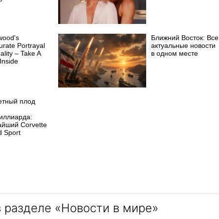
wood's
Ближний Восток: Все
urate Portrayal
актуальные новости
ality – Take A
в одном месте
Inside
етный плод
иллиарда:
айший Corvette
 Sport
в разделе «Новости в мире»