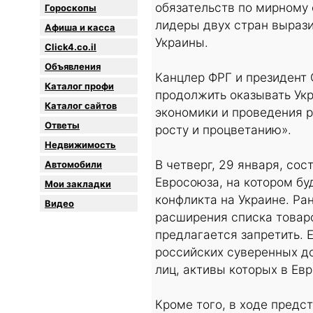
обязательств по мирному 
Гороскопы
лидеры двух стран вырази
Афиша и касса
Украины.
Click4.co.il
Объявления
Канцлер ФРГ и президент 
Каталог профи
продолжить оказывать Ук
Каталог сайтов
экономики и проведения р
Oтветы
росту и процветанию».
Недвижимость
В четверг, 29 января, со
Автомобили
Евросоюза, на котором бу
Мои закладки
конфликта на Украине. Ра
Видео
расширения списка товаро
предлагается запретить. 
российских суверенных до
лиц, активы которых в Ев
Кроме того, в ходе предс