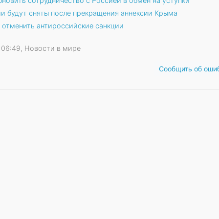
бновить сотрудничество с Россией в обмен на уступки
ии будут сняты после прекращения аннексии Крыма
 отменить антироссийские санкции
15 06:49, Новости в мире
Сообщить об оши