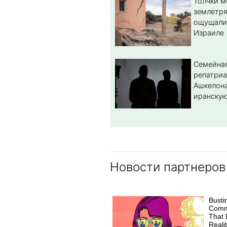
Толчки 
землетря
ощущали
Израиле
Семейная
репатриа
Ашкелона
иранскую
Новости партнеров
Busti
Comm
That 
Reali