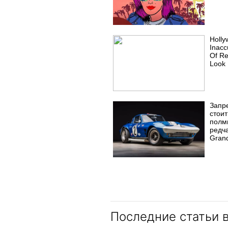
Holly
Inacc
Of Re
Look 
Запр
стоит
полм
редч
Grand
Последние статьи 