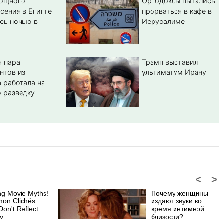
мощного
Ортодоксы пытались
сения в Египте
прорваться в кафе в
сь ночью в
Иерусалиме
 пара
Трамп выставил
нтов из
ультиматум Ирану
 работала на
 разведку
<
>
ng Movie Myths!
Почему женщины
on Clichés
издают звуки во
Don't Reflect
время интимной
ty
близости?