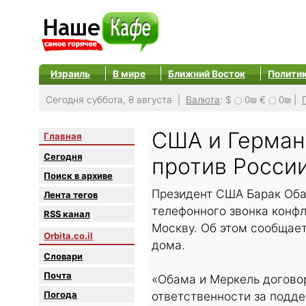
Израиль
В мире
Ближний Восток
Полити
Сегодня суббота, 8 августа |
Валюта
:
$
0₪
€
0₪
|
США и Герман
Главная
Сегодня
против Росси
Поиск в архиве
Президент США Барак Оба
Лента тегов
телефонного звонка конфл
RSS канал
Москву. Об этом сообщает
Orbita.co.il
дома.
Словари
Почта
«Обама и Меркель догово
Погода
ответственности за подд