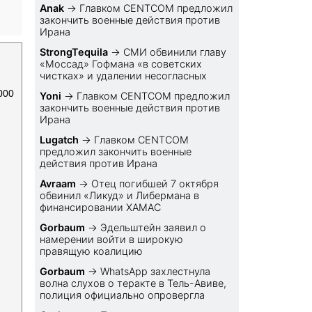
Anak
→
Главком CENTCOM предложил
закончить военные действия против
Ирана
StrongTequila
→
СМИ обвинили главу
«Моссад» Гофмана «в советских
чистках» и удалении несогласных
000
Yoni
→
Главком CENTCOM предложил
закончить военные действия против
Ирана
Lugatch
→
Главком CENTCOM
предложил закончить военные
действия против Ирана
Avraam
→
Отец погибшей 7 октября
обвинил «Ликуд» и Либермана в
финансировании ХАМАС
Gorbaum
→
Эдельштейн заявил о
намерении войти в широкую
правящую коалицию
Gorbaum
→
WhatsApp захлестнула
волна слухов о теракте в Тель-Авиве,
полиция официально опровергла