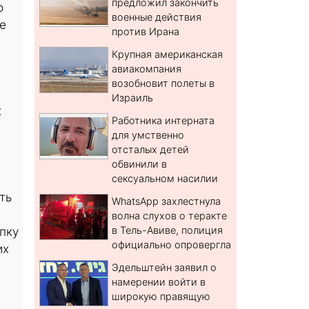
предложил закончить
о
военные действия
е
против Ирана
Крупная американская
авиакомпания
возобновит полеты в
Израиль
к
Работника интерната
для умственно
отсталых детей
обвинили в
сексуальном насилии
ть
WhatsApp захлестнула
волна слухов о теракте
пку
в Тель-Авиве, полиция
официально опровергла
их
Эдельштейн заявил о
намерении войти в
широкую правящую