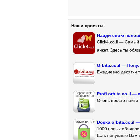
Наши проекты:
Найди свою полови
Click4.co.il — Самы
анкет. Здесь ты обя
Orbita.co.il — Поп
Ежедневно десятки т
Profi.orbita.co.il
Очень просто найти 
Doska.orbita.co.il
1000 новых объявлен
Есть ненужные Вам 