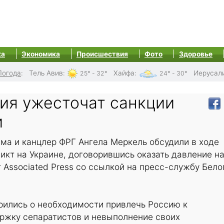
ка
Экономика
Происшествия
Фото
Здоровье
Погода
:
Тель Авив
:
Хайфа
:
Иерусал
25° - 32°
24° - 30°
ия ужесточат санкции
и
ма и канцлер ФРГ Ангела Меркель обсудили в ходе
икт на Украине, договорившись оказать давление н
 Associated Press со ссылкой на пресс-службу Бело
рились о необходимости привлечь Россию к
ержку сепаратистов и невыполнение своих