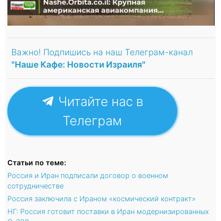
Важно! Подпишись на наш Телеграм-канал
"Наше Кафе: Новости Израиля"
Читайте нас в
Телеграм
Статьи по теме:
Россия и Иран подписали договор о военном
сотрудничестве
Россия заключила с Ираном «космический контракт»
НГ: Россия готовит поставки в Иран модернизированных