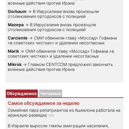
военные действия против Ирана
Gorbaum
→
В Иерусалиме вновь произошли
столкновения ортодоксов с полицией
Mazepa
→
В Иерусалиме вновь произошли
столкновения ортодоксов с полицией
Carciente
→
СМИ обвинили главу «Моссад» Гофмана
«в советских чистках» и удалении несогласных
Marik
→
СМИ обвинили главу «Моссад» Гофмана «в
советских чистках» и удалении несогласных
Mikrok
→
Главком CENTCOM предложил закончить
военные действия против Ирана
Обсуждаемое
Читаемое
Самое обсуждаемое за неделю
Семейная пара репатриантов из Ашкелона работала на
иранскую разведку
(10)
В Израиле выросли темпы эмиграции населения,