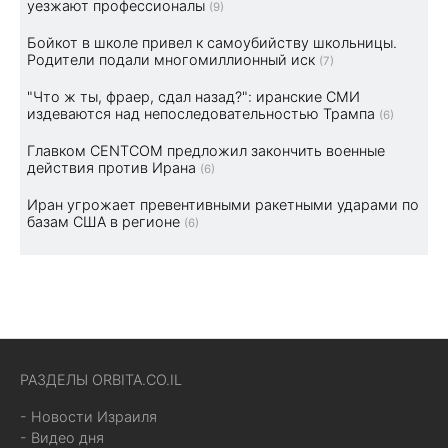
уезжают профессионалы
(9)
Бойкот в школе привел к самоубийству школьницы.
Родители подали многомиллионный иск
(7)
"Что ж ты, фраер, сдал назад?": иранские СМИ
издеваются над непоследовательностью Трампа
(6)
Главком CENTCOM предложил закончить военные
действия против Ирана
(6)
Иран угрожает превентивными ракетными ударами по
базам США в регионе
(6)
РАЗДЕЛЫ ORBITA.CO.IL
- Новости Израиля
- Видео дня