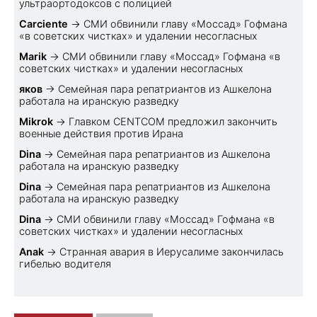
ультраортодоксов с полицией
Carciente
→
СМИ обвинили главу «Моссад» Гофмана
«в советских чистках» и удалении несогласных
Marik
→
СМИ обвинили главу «Моссад» Гофмана «в
советских чистках» и удалении несогласных
яков
→
Семейная пара репатриантов из Ашкелона
работала на иранскую разведку
Mikrok
→
Главком CENTCOM предложил закончить
военные действия против Ирана
Dina
→
Семейная пара репатриантов из Ашкелона
работала на иранскую разведку
Dina
→
Семейная пара репатриантов из Ашкелона
работала на иранскую разведку
Dina
→
СМИ обвинили главу «Моссад» Гофмана «в
советских чистках» и удалении несогласных
Anak
→
Странная авария в Иерусалиме закончилась
гибелью водителя