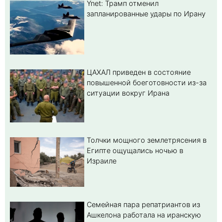
Ynet: Трамп отменил
запланированные удары по Ирану
ЦАХАЛ приведен в состояние
повышенной боеготовности из-за
ситуации вокруг Ирана
Толчки мощного землетрясения в
Египте ощущались ночью в
Израиле
Семейная пара репатриантов из
Ашкелона работала на иранскую