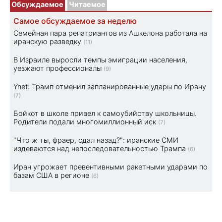
Обсуждаемое
Читаемое
Самое обсуждаемое за неделю
Семейная пара репатриантов из Ашкелона работала на
иранскую разведку
(11)
В Израиле выросли темпы эмиграции населения,
уезжают профессионалы
(9)
Ynet: Трамп отменил запланированные удары по Ирану
(7)
Бойкот в школе привел к самоубийству школьницы.
Родители подали многомиллионный иск
(7)
"Что ж ты, фраер, сдал назад?": иранские СМИ
издеваются над непоследовательностью Трампа
(6)
Иран угрожает превентивными ракетными ударами по
базам США в регионе
(6)