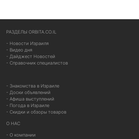
РАЗДЕЛЫ ORBITA.CO.IL
- Новости Израиля
- Видео дня
- Дайджест Новостей
- Справочник специалистов
- Знакомства в Израиле
- Доски объявлений
- Афиша выступлений
- Погода в Израиле
- Скидки и обзоры товаров
О НАС
- О компании