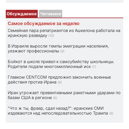
Обсуждаемое
Читаемое
Самое обсуждаемое за неделю
Семейная пара репатриантов из Ашкелона работала на
иранскую разведку
(10)
В Израиле выросли темпы эмиграции населения,
уезжают профессионалы
(9)
Бойкот в школе привел к самоубийству школьницы.
Родители подали многомиллионный иск
(7)
Главком CENTCOM предложил закончить военные
действия против Ирана
(6)
Иран угрожает превентивными ракетными ударами по
базам США в регионе
(6)
"Что ж ты, фраер, сдал назад?": иранские СМИ
издеваются над непоследовательностью Трампа
(6)