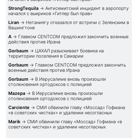
StrongTequila
→
Антисемитский инцидент в аэропорту
начался с выкриков «Гитлер был прав»
Liran
→
Нетаниягу отказался от встречи с Зеленским в
Вашингтоне
A
→
Главком CENTCOM предложил закончить военные
действия против Ирана
Gorbaum
→
ЦАХАЛ разыскивает боевика на
территории поселения в Самарии
Gorbaum
→
Главком CENTCOM предложил закончить
военные действия против Ирана
Gorbaum
→
В Иерусалиме вновь произошли
столкновения ортодоксов с полицией
Mazepa
→
В Иерусалиме вновь произошли
столкновения ортодоксов с полицией
Carciente
→
СМИ обвинили главу «Моссад» Гофмана
«в советских чистках» и удалении несогласных
Marik
→
СМИ обвинили главу «Моссад» Гофмана «в
советских чистках» и удалении несогласных