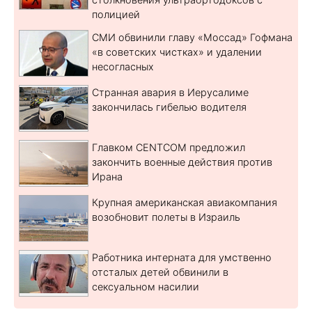
полицией
СМИ обвинили главу «Моссад» Гофмана
«в советских чистках» и удалении
несогласных
Странная авария в Иерусалиме
закончилась гибелью водителя
Главком CENTCOM предложил
закончить военные действия против
Ирана
Крупная американская авиакомпания
возобновит полеты в Израиль
Работника интерната для умственно
отсталых детей обвинили в
сексуальном насилии