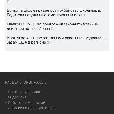
(7)
Бойкот в школе привел к самоубийству школьницы.
Родители подали многомиллионный иск
(7)
Главком CENTCOM предложил закончить военные
действия против Ирана
(6)
Иран угрожает превентивными ракетными ударами по
базам США в регионе
(6)
РАЗДЕЛЫ ORBITA.CO.IL
- Новости Израиля
- Видео дня
- Дайджест Новостей
- Справочник специалистов