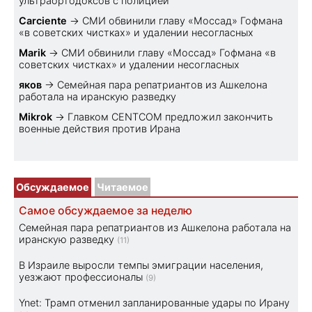
ультраортодоксов с полицией
Carciente
→
СМИ обвинили главу «Моссад» Гофмана
«в советских чистках» и удалении несогласных
Marik
→
СМИ обвинили главу «Моссад» Гофмана «в
советских чистках» и удалении несогласных
яков
→
Семейная пара репатриантов из Ашкелона
работала на иранскую разведку
Mikrok
→
Главком CENTCOM предложил закончить
военные действия против Ирана
Обсуждаемое
Читаемое
Самое обсуждаемое за неделю
Семейная пара репатриантов из Ашкелона работала на
иранскую разведку
(11)
В Израиле выросли темпы эмиграции населения,
уезжают профессионалы
(9)
Ynet: Трамп отменил запланированные удары по Ирану