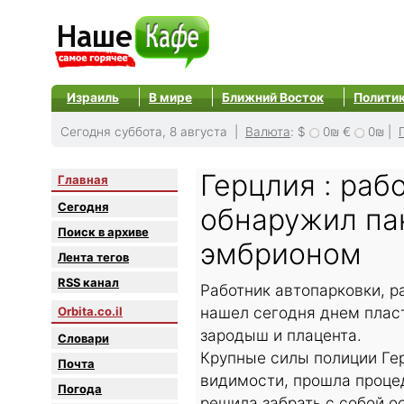
Израиль
В мире
Ближний Восток
Полити
Сегодня суббота, 8 августа |
Валюта
:
$
0₪
€
0₪
|
Герцлия : раб
Главная
Сегодня
обнаружил па
Поиск в архиве
эмбрионом
Лента тегов
RSS канал
Работник автопарковки, р
нашел сегодня днем пласт
Orbita.co.il
зародыш и плацента.
Словари
Крупные силы полиции Гер
Почта
видимости, прошла процед
Погода
решила забрать с собой о