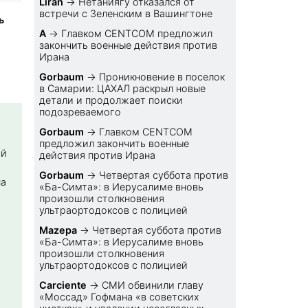
Liran
→
Нетаниягу отказался от
встречи с Зеленским в Вашингтоне
ь
A
→
Главком CENTCOM предложил
закончить военные действия против
Ирана
Gorbaum
→
Проникновение в поселок
в Самарии: ЦАХАЛ раскрыл новые
детали и продолжает поиски
подозреваемого
Gorbaum
→
Главком CENTCOM
предложил закончить военные
ой
действия против Ирана
Gorbaum
→
Четвертая суббота против
на
«Ба-Симта»: в Иерусалиме вновь
произошли столкновения
ультраортодоксов с полицией
Mazepa
→
Четвертая суббота против
«Ба-Симта»: в Иерусалиме вновь
произошли столкновения
ультраортодоксов с полицией
Carciente
→
СМИ обвинили главу
«Моссад» Гофмана «в советских