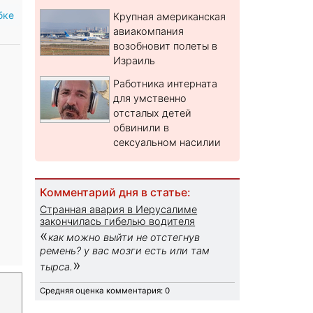
бке
Крупная американская
авиакомпания
возобновит полеты в
Израиль
Работника интерната
для умственно
отсталых детей
обвинили в
сексуальном насилии
Комментарий дня в статье:
Странная авария в Иерусалиме
закончилась гибелью водителя
«
как можно выйти не отстегнув
ремень? у вас мозги есть или там
»
тырса.
Средняя оценка комментария: 0