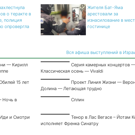
захлестнула
Жителя Бат-Яма
ов о теракте в
арестовали за
е, полиция
изнасилование в мес
о опровергла
гостинице
Вся афиша выступлений в Изра
зни — Кирилл
Серия камерных концертов 
иппе
Классическая осень — Vivaldi
Юбилей 15 лет
Проект Линия Жизни — Веро
Долина — Летающая трудно
 Ночь в
Сплин
 Иди и Смотри
Тенор в Лас Вегасе – Йотам К
исполняет Френка Синатру