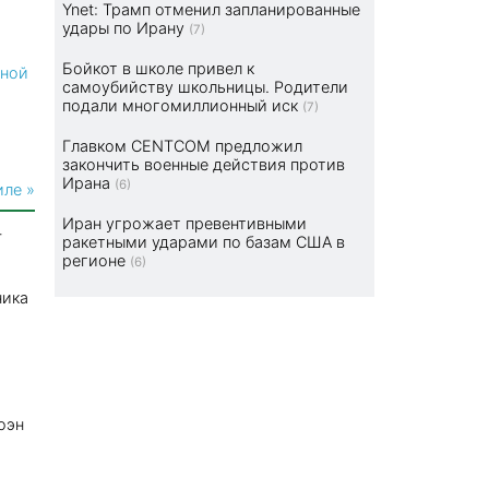
Ynet: Трамп отменил запланированные
удары по Ирану
(7)
Бойкот в школе привел к
тной
самоубийству школьницы. Родители
подали многомиллионный иск
(7)
Главком CENTCOM предложил
закончить военные действия против
Ирана
(6)
иле »
Иран угрожает превентивными
—
ракетными ударами по базам США в
регионе
(6)
ника
оэн