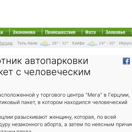
ка
Экономика
Происшествия
Фото
Здоровье
Погода
:
Тель Авив
:
Хайфа
:
Иерус
26° - 32°
24° - 30°
отник автопарковки
кет с человеческим
асположенной у торгового центра "Мега" в Герцлии,
иковый пакет, в котором находился человеческий
цлии разыскивают женщину, которая, по всей
уру незаконного аборта, а затем по неясным причи
станки плода.