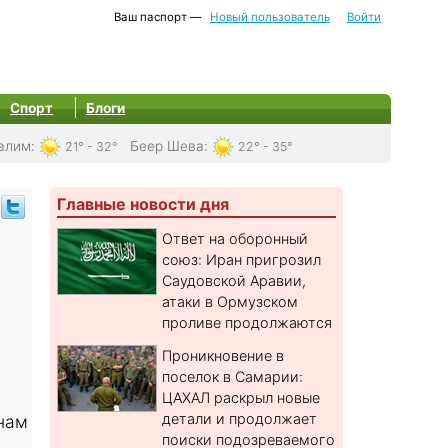
Ваш паспорт —
Новый пользователь
Войти
Спорт
Блоги
алим
:
Беер Шева
:
21° - 32°
22° - 35°
Главные новости дня
Ответ на оборонный
союз: Иран пригрозил
Саудовской Аравии,
атаки в Ормузском
проливе продолжаются
Проникновение в
поселок в Самарии:
ЦАХАЛ раскрыл новые
детали и продолжает
нам
поиски подозреваемого