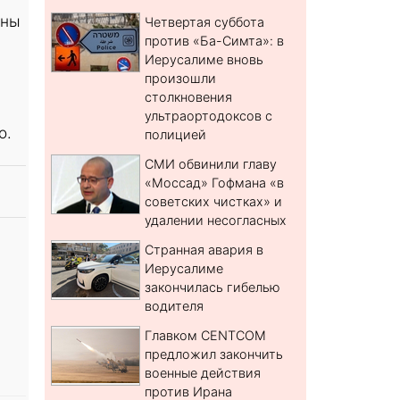
ины
Четвертая суббота
против «Ба-Симта»: в
Иерусалиме вновь
произошли
столкновения
ультраортодоксов с
о.
полицией
СМИ обвинили главу
«Моссад» Гофмана «в
советских чистках» и
удалении несогласных
Странная авария в
Иерусалиме
закончилась гибелью
водителя
Главком CENTCOM
предложил закончить
военные действия
против Ирана