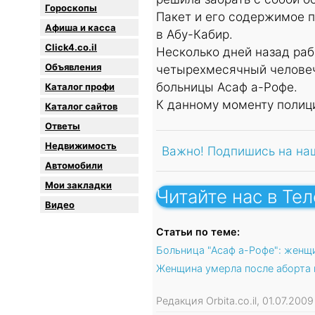
Гороскопы
Пакет и его содержимое 
Афиша и касса
в Абу-Кабир.
Click4.co.il
Несколько дней назад ра
Объявления
четырехмесячный человеч
больницы Асаф а-Рофе.
Каталог профи
К данному моменту полиц
Каталог сайтов
Oтветы
Недвижимость
Важно! Подпишись на на
Автомобили
Мои закладки
Читайте нас в Те
Видео
Статьи по теме:
Больница "Асаф а-Рофе": женщ
Женщина умерла после аборта
Редакция Orbita.co.il, 01.07.20