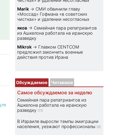
чистках» и удалении несогласных
Marik
→
СМИ обвинили главу
«Моссад» Гофмана «в советских
чистках» и удалении несогласных
яков
→
Семейная пара репатриантов
из Ашкелона работала на иранскую
разведку
Mikrok
→
Главком CENTCOM
предложил закончить военные
действия против Ирана
Обсуждаемое
Читаемое
Самое обсуждаемое за неделю
Семейная пара репатриантов из
для
Ашкелона работала на иранскую
разведку
(11)
В Израиле выросли темпы эмиграции
населения, уезжают профессионалы
(9)