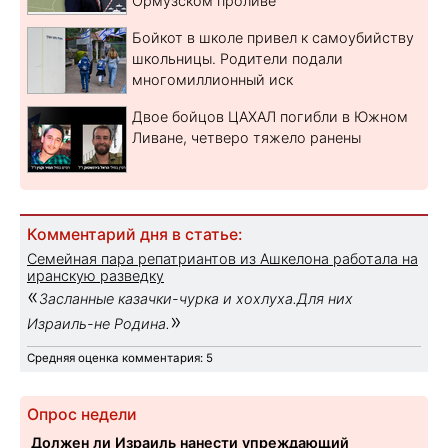
Ормузском проливе
Бойкот в школе привел к самоубийству
школьницы. Родители подали
многомиллионный иск
Двое бойцов ЦАХАЛ погибли в Южном
Ливане, четверо тяжело ранены
Комментарий дня в статье:
Семейная пара репатриантов из Ашкелона работала на
иранскую разведку
«
Засланные казачки-чурка и хохлуха.Для них
»
Израиль-не Родина.
Средняя оценка комментария: 5
Опрос недели
Должен ли Израиль нанести упреждающий