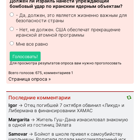
Должен ли Израиль нанести упреждающий
бомбовый удар по иранским ядерным объектам?
- Да, должен, это является жизненно важным для
безопасности страны
- Нет, не должен. США обеспечат прекращение
иранской атомной программы
Мне все равно
Голосовать!
Для просмотра результатов опроса вам нужно проголосовать
Всего голосов: 675, комментариев 1
Страница опроса »
Последние комментарии
Igor
→
Отец погибшей 7 октября обвинил «Ликуд» и
Либермана в финансировании ХАМАС
Margarita
→
Житель Гуш-Дана изнасиловал знакомую
в одной из гостиниц Эйлата
Samovar
→
Бойкот в школе привел к самоубийству
школьницы. Родители подали многомиллионный иск