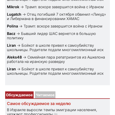
Mikrok
→
Трамп: вскоре завершится война с Ираном
Lugatch
→
Отец погибшей 7 октября обвинил «Ликуд»
и Либермана в финансировании ХАМАС
Polina
→
Трамп: вскоре завершится война с Ираном
Bacz
→
Бывший лидер ШАС вернется в большую
политику
Liran
→
Бойкот в школе привел к самоубийству
школьницы. Родители подали многомиллионный иск
Aleks48
→
Семейная пара репатриантов из Ашкелона
работала на иранскую разведку
Liran
→
Бойкот в школе привел к самоубийству
школьницы. Родители подали многомиллионный иск
Обсуждаемое
Читаемое
Самое обсуждаемое за неделю
В Израиле выросли темпы эмиграции населения,
уезжают профессионалы
(9)