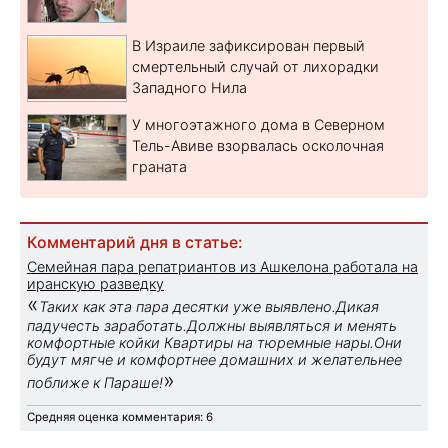
В Израиле зафиксирован первый
смертельный случай от лихорадки
Западного Нила
У многоэтажного дома в Северном
Тель-Авиве взорвалась осколочная
граната
Комментарий дня в статье:
Семейная пара репатриантов из Ашкелона работала на
иранскую разведку
«
Таких как эта пара десятки уже выявлено.Дикая
падучесть заработать.Должны выявляться и менять
комфортные койки Квартиры на тюремные нары.Они
будут мягче и комфортнее домашних и желательнее
»
поближе к Параше!
Средняя оценка комментария: 6