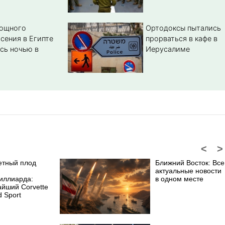
мощного
Ортодоксы пытались
сения в Египте
прорваться в кафе в
сь ночью в
Иерусалиме
<
>
етный плод
Ближний Восток: Все
актуальные новости
иллиарда:
в одном месте
айший Corvette
 Sport