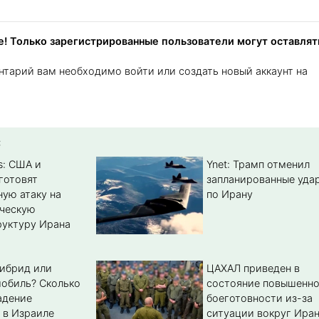
! Только зарегистрированные пользователи могут оставлят
нтарий вам необходимо войти или создать новый аккаунт на
:
s: США и
Ynet: Трамп отменил
готовят
запланированные уда
ую атаку на
по Ирану
ическую
уктуру Ирана
гибрид или
ЦАХАЛ приведен в
обиль? Cколько
состояние повышенн
адение
боеготовности из-за
 в Израиле
ситуации вокруг Ира