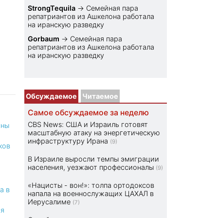
StrongTequila
→
Семейная пара
репатриантов из Ашкелона работала
на иранскую разведку
Gorbaum
→
Семейная пара
репатриантов из Ашкелона работала
на иранскую разведку
Обсуждаемое
Читаемое
Самое обсуждаемое за неделю
CBS News: США и Израиль готовят
оны
масштабную атаку на энергетическую
инфраструктуру Ирана
(9)
ков
В Израиле выросли темпы эмиграции
населения, уезжают профессионалы
(9)
«Нацисты - вон!»: толпа ортодоксов
а в
напала на военнослужащих ЦАХАЛ в
Иерусалиме
(7)
ая