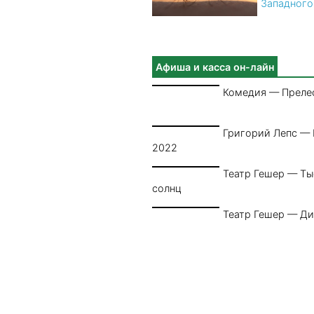
Западного
Афиша и касса он-лайн
Комедия — Преле
Григорий Лепс —
2022
Театр Гешер — Т
солнц
Театр Гешер — Ди