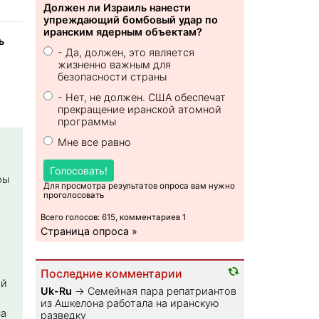
Должен ли Израиль нанести
упреждающий бомбовый удар по
иранским ядерным объектам?
ь
- Да, должен, это является
жизненно важным для
безопасности страны
- Нет, не должен. США обеспечат
прекращение иранской атомной
программы
Мне все равно
Голосовать!
ры
Для просмотра результатов опроса вам нужно
проголосовать
Всего голосов: 615, комментариев 1
Страница опроса »
Последние комментарии
ой
Uk-Ru
→
Семейная пара репатриантов
из Ашкелона работала на иранскую
на
разведку