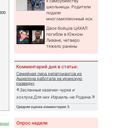
к самоубийству
школьницы. Родители
000
подали
многомиллионный иск
Двое бойцов ЦАХАЛ
погибли в Южном
Ливане, четверо
тяжело ранены
Комментарий дня в статье:
Семейная пара репатриантов из
Ашкелона работала на иранскую
разведку
«
Засланные казачки-чурка и
»
хохлуха.Для них Израиль-не Родина.
Средняя оценка комментария: 5
Опрос недели
арии