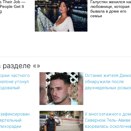
s Their Job —
Галустян женился на
People Get It
любовнице, которая
g
бывала в доме его
семьи
 разделе «»
ории частного
Останки жителя Дим
келоне утонул
обнаружили после
годовалый
двухнедельных розыс
 зафиксирован
У многоэтажного дом
ертельный
Северном Тель-Авиве
 лихорадки
взорвалась осколочн