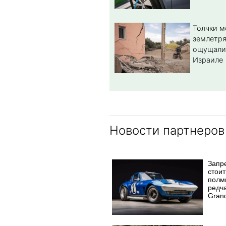
Толчки 
землетря
ощущали
Израиле
Новости партнеров
Запр
стоит
полм
редч
Grand