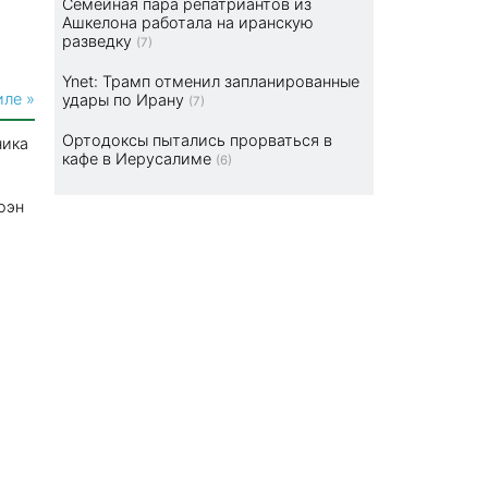
Семейная пара репатриантов из
Ашкелона работала на иранскую
разведку
(7)
Ynet: Трамп отменил запланированные
иле »
удары по Ирану
(7)
Ортодоксы пытались прорваться в
ника
кафе в Иерусалиме
(6)
оэн