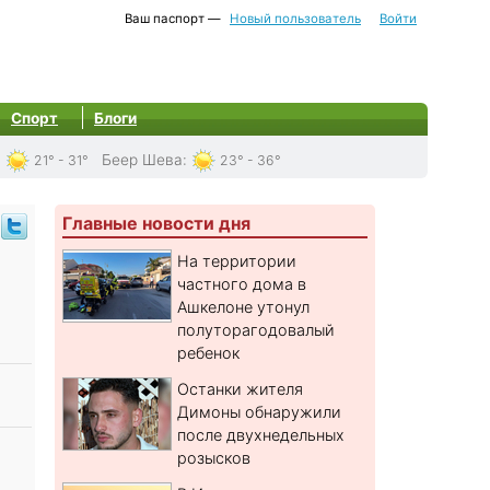
Ваш паспорт —
Новый пользователь
Войти
Спорт
Блоги
:
Беер Шева
:
21° - 31°
23° - 36°
Главные новости дня
На территории
частного дома в
Ашкелоне утонул
полуторагодовалый
ребенок
Останки жителя
Димоны обнаружили
после двухнедельных
розысков