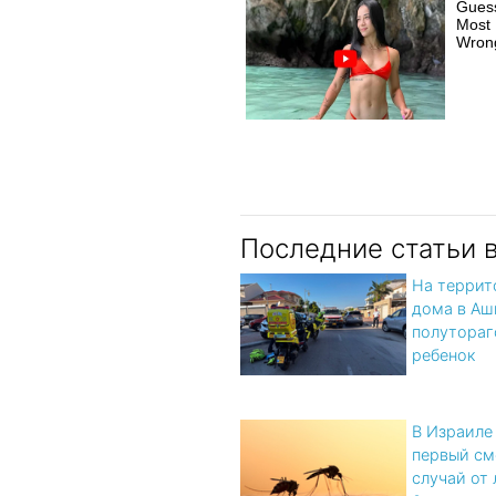
Gues
Most 
Wron
Последние статьи в
На террит
дома в Аш
полутора
ребенок
В Израиле
первый см
случай от