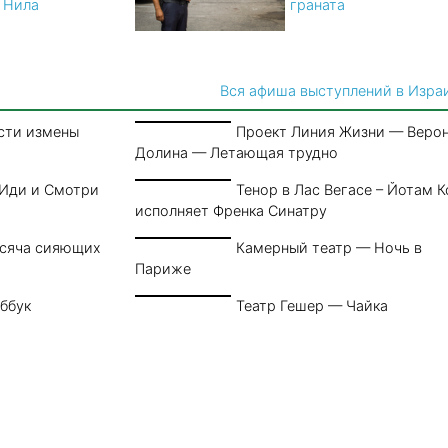
 Нила
граната
Вся афиша выступлений в Изра
сти измены
Проект Линия Жизни — Веро
Долина — Летающая трудно
 Иди и Смотри
Тенор в Лас Вегасе – Йотам К
исполняет Френка Синатру
ысяча сияющих
Камерный театр — Ночь в
Париже
ббук
Театр Гешер — Чайка