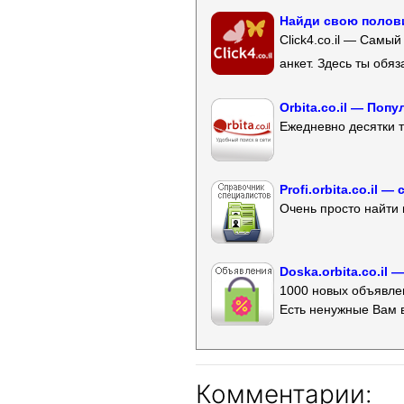
Найди свою полови
Click4.co.il — Самы
анкет. Здесь ты обя
Orbita.co.il — Поп
Ежедневно десятки т
Profi.orbita.co.il
Очень просто найти 
Doska.orbita.co.il
1000 новых объявлен
Есть ненужные Вам 
Комментарии: