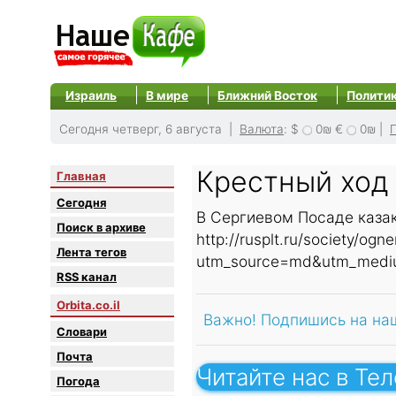
Израиль
В мире
Ближний Восток
Полити
Сегодня четверг, 6 августа |
Валюта
:
$
0₪
€
0₪
|
Крестный ход
Главная
Сегодня
В Сергиевом Посаде каза
Поиск в архиве
http://rusplt.ru/society/o
Лента тегов
utm_source=md&utm_mediu
RSS канал
Orbita.co.il
Важно! Подпишись на на
Словари
Почта
Читайте нас в Те
Погода