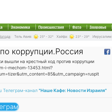
ка
Экономика
Происшествия
Фото
Здоровье
Погода
:
Тель Авив
:
Хайфа
:
Иерусалим
25° - 32°
23° - 29°
 по коррупции.Россия
ки вышли на крестный ход против коррупции
gnem-i-mechom-13453.html?
m=tizer&utm_content=85&utm_campaign=rusplt
ш Телеграм-канал
"Наше Кафе: Новости Израиля"
леграм