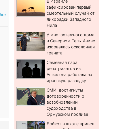
В Израиле
зафиксирован первый
смертельный случай от
бке
лихорадки Западного
Нила
У многоэтажного дома
в Северном Тель-Авиве
взорвалась осколочная
граната
Семейная пара
репатриантов из
Ашкелона работала на
иранскую разведку
СМИ: достигнуты
договоренности о
возобновлении
судоходства в
Ормузском проливе
Бойкот в школе привел