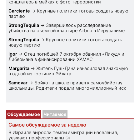
концлагерь в майках с фото террористки
Carciente
→
Крупные политики готовы создать новую
партию
StrongTequila
→
Завершилось расследование
убийства на съемной квартире Airbnb в Иерусалиме
StrongTequila
→
Крупные политики готовы создать
новую партию
Igor
→
Отец погибшей 7 октября обвинил «Ликуд» и
Либермана в финансировании ХАМАС
Margarita
→
Житель Гуш-Дана изнасиловал знакомую
в одной из гостиниц Эйлата
Samovar
→
Бойкот в школе привел к самоубийству
школьницы. Родители подали многомиллионный иск
Обсуждаемое
Читаемое
Самое обсуждаемое за неделю
В Израиле выросли темпы эмиграции населения,
уезжают профессионалы
(9)