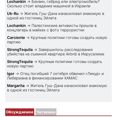
Lochankin
→
Бензин, гибрид или электромобиль?
Cколько стоит владение машиной в Израиле
Uk-Ru
→
Житель Гуш-Дана изнасиловал знакомую в
одной из гостиниц Эйлата
Lochankin
→
Палестинские активисты пришли в
концлагерь в майках с фото террористки
Carciente
→
Крупные политики готовы создать новую
партию
StrongTequila
→
Завершилось расследование
убийства на съемной квартире Airbnb в Иерусалиме
StrongTequila
→
Крупные политики готовы создать
новую партию
Igor
→
Отец погибшей 7 октября обвинил «Ликуд» и
Либермана в финансировании ХАМАС
Margarita
→
Житель Гуш-Дана изнасиловал знакомую
в одной из гостиниц Эйлата
Обсуждаемое
Читаемое