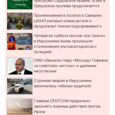
пригрозил Саудовской Аравии, атаки в
Ормузском проливе продолжаются
Проникновение в поселок в Самарии:
ЦАХАЛ раскрыл новые детали и
продолжает поиски подозреваемого
Четвертая суббота против «Ба-Симта»:
в Иерусалиме вновь произошли
столкновения ультраортодоксов с
полицией
СМИ обвинили главу «Моссад» Гофмана
«в советских чистках» и удалении
несогласных
Странная авария в Иерусалиме
закончилась гибелью водителя
Главком CENTCOM предложил
закончить военные действия против
Ирана