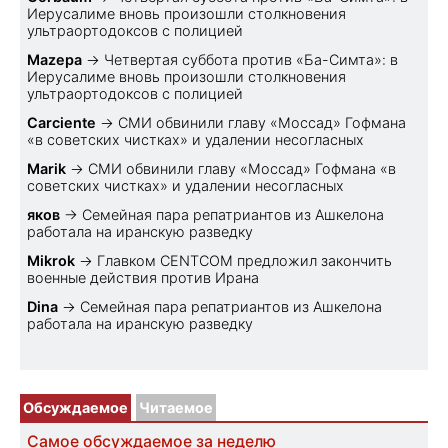
Иерусалиме вновь произошли столкновения
ультраортодоксов с полицией
Mazepa
→
Четвертая суббота против «Ба-Симта»: в
Иерусалиме вновь произошли столкновения
ультраортодоксов с полицией
Carciente
→
СМИ обвинили главу «Моссад» Гофмана
«в советских чистках» и удалении несогласных
Marik
→
СМИ обвинили главу «Моссад» Гофмана «в
советских чистках» и удалении несогласных
яков
→
Семейная пара репатриантов из Ашкелона
работала на иранскую разведку
Mikrok
→
Главком CENTCOM предложил закончить
военные действия против Ирана
Dina
→
Семейная пара репатриантов из Ашкелона
работала на иранскую разведку
Обсуждаемое
Читаемое
Самое обсуждаемое за неделю