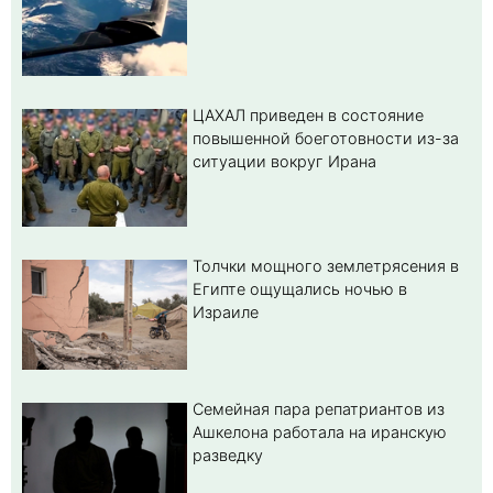
ЦАХАЛ приведен в состояние
повышенной боеготовности из-за
ситуации вокруг Ирана
Толчки мощного землетрясения в
Египте ощущались ночью в
Израиле
Семейная пара репатриантов из
Ашкелона работала на иранскую
разведку