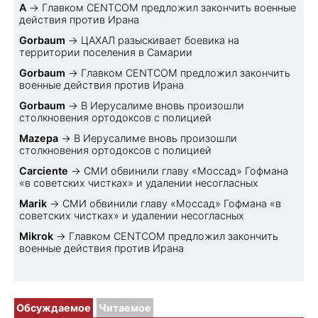
A
→
Главком CENTCOM предложил закончить военные
действия против Ирана
Gorbaum
→
ЦАХАЛ разыскивает боевика на
территории поселения в Самарии
Gorbaum
→
Главком CENTCOM предложил закончить
военные действия против Ирана
Gorbaum
→
В Иерусалиме вновь произошли
столкновения ортодоксов с полицией
Mazepa
→
В Иерусалиме вновь произошли
столкновения ортодоксов с полицией
Carciente
→
СМИ обвинили главу «Моссад» Гофмана
«в советских чистках» и удалении несогласных
Marik
→
СМИ обвинили главу «Моссад» Гофмана «в
советских чистках» и удалении несогласных
Mikrok
→
Главком CENTCOM предложил закончить
военные действия против Ирана
Обсуждаемое
Читаемое