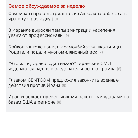
Самое обсуждаемое за неделю
Семейная пара репатриантов из Ашкелона работала на
иранскую разведку
(10)
В Израиле выросли темпы эмиграции населения,
уезжают профессионалы
(9)
Бойкот в школе привел к самоубийству школьницы.
Родители подали многомиллионный иск
(7)
"Что ж ты, фраер, сдал назад?": иранские СМИ
издеваются над непоследовательностью Трампа
(6)
Главком CENTCOM предложил закончить военные
действия против Ирана
(6)
Иран угрожает превентивными ракетными ударами по
базам США в регионе
(6)