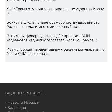
Ynet: Трамп отменил запланированные удары по Ирану
(7)
Бойкот в школе привел к самоубийству школьницы.
Родители подали многомиллионный иск
(7)
"Что ж ты, фраер, сдал назад?": иранские СМИ
издеваются над непоследовательностью Трампа
(6)
Иран угрожает превентивными ракетными ударами по
базам США в регионе
(6)
РАЗДЕЛЫ ORBITA.CO.IL
- Новости Израиля
- Видео дня