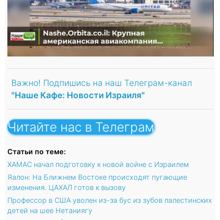
Важно! Подпишись на наш Телеграм-канал
"Наше Кафе: Новости Израиля"
Читайте нас в Телеграм
Статьи по теме:
ХАМАС начал подготовку к новой войне с Израилем
Яалон: На Ближнем Востоке происходят пугающие
изменения. ЦАХАЛ готов к вызову
Профессор в США уволен из-за бус из зубов палестинских
детей на шее Нетаниягу