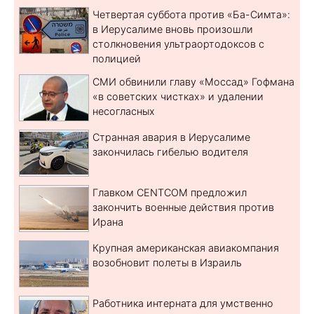
Четвертая суббота против «Ба-Симта»:
в Иерусалиме вновь произошли
столкновения ультраортодоксов с
полицией
СМИ обвинили главу «Моссад» Гофмана
«в советских чистках» и удалении
несогласных
Странная авария в Иерусалиме
закончилась гибелью водителя
Главком CENTCOM предложил
закончить военные действия против
Ирана
Крупная американская авиакомпания
возобновит полеты в Израиль
Работника интерната для умственно