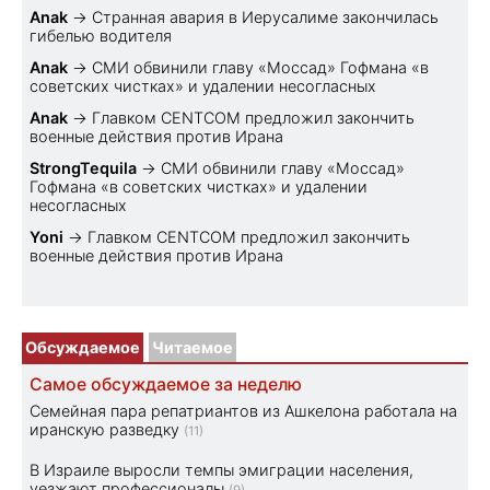
Anak
→
Странная авария в Иерусалиме закончилась
гибелью водителя
Anak
→
СМИ обвинили главу «Моссад» Гофмана «в
советских чистках» и удалении несогласных
Anak
→
Главком CENTCOM предложил закончить
военные действия против Ирана
StrongTequila
→
СМИ обвинили главу «Моссад»
Гофмана «в советских чистках» и удалении
несогласных
Yoni
→
Главком CENTCOM предложил закончить
военные действия против Ирана
Обсуждаемое
Читаемое
Самое обсуждаемое за неделю
Семейная пара репатриантов из Ашкелона работала на
иранскую разведку
(11)
В Израиле выросли темпы эмиграции населения,
уезжают профессионалы
(9)