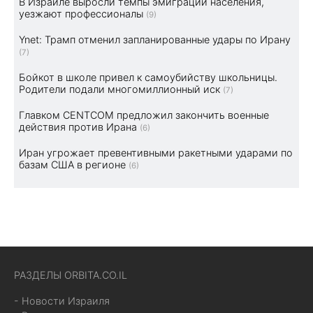
В Израиле выросли темпы эмиграции населения,
уезжают профессионалы
(9)
Ynet: Трамп отменил запланированные удары по Ирану
(7)
Бойкот в школе привел к самоубийству школьницы.
Родители подали многомиллионный иск
(7)
Главком CENTCOM предложил закончить военные
действия против Ирана
(6)
Иран угрожает превентивными ракетными ударами по
базам США в регионе
(6)
РАЗДЕЛЫ ORBITA.CO.IL
- Новости Израиля