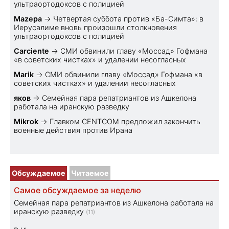
ультраортодоксов с полицией
Mazepa
→
Четвертая суббота против «Ба-Симта»: в
Иерусалиме вновь произошли столкновения
ультраортодоксов с полицией
Carciente
→
СМИ обвинили главу «Моссад» Гофмана
«в советских чистках» и удалении несогласных
Marik
→
СМИ обвинили главу «Моссад» Гофмана «в
советских чистках» и удалении несогласных
яков
→
Семейная пара репатриантов из Ашкелона
работала на иранскую разведку
Mikrok
→
Главком CENTCOM предложил закончить
военные действия против Ирана
Обсуждаемое
Читаемое
Самое обсуждаемое за неделю
Семейная пара репатриантов из Ашкелона работала на
иранскую разведку
(11)